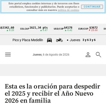
Este portal emplea cookies internas y de terceros con fines
estadísticos, funcionales y publicitarios. Puede aceptarlas o
CONTINUAR
consultar más en nuestra
politica de cookies
2,60
1621,34 pts
$4178
$3672
COLCAP
USD/COP
EUR/COP
DESEMP
Cintillo
 8.20
▲ 0.67
▲ 0.42
▼ 25.00
de
Pico y Placa Medellín
Jueves
3 y 6
3 y 6
indicadores
económicos
menu
person
search
Jueves
, 6 de Agosto de 2026
Colombia
Esta es la oración para despedir
el 2025 y recibir el Año Nuevo
2026 en familia