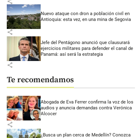
share
Nuevo ataque con dron a población civil en
Antioquia: esta vez, en una mina de Segovia
share
Jefe del Pentágono anunció que clausurará
ejercicios militares para defender el canal de
Panamá: así será la estrategia
share
Te recomendamos
Abogada de Eva Ferrer confirma la voz de los
audios y anuncia demandas contra Verónica
Alcocer
share
¿Busca un plan cerca de Medellín? Conozca