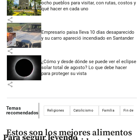
ocho pueblos para visitar, con rutas, costos y
qué hacer en cada uno
share
Empresario paisa lleva 10 días desaparecido
y su carro apareció incendiado en Santander
share
¿Cómo y desde dónde se puede ver el eclipse
solar total de agosto? Lo que debe hacer
para proteger su vista
share
Temas
Religiones
Catolicismo
Familia
Fin de añ
recomendados
Estos son los mejores alimentos
Para seguir leyendo