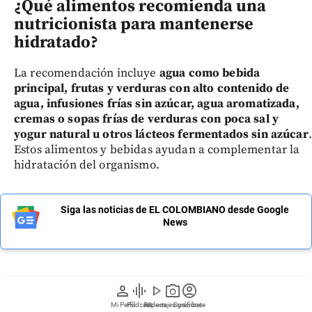
¿Qué alimentos recomienda una
nutricionista para mantenerse
hidratado?
La recomendación incluye
agua como bebida
principal, frutas y verduras con alto contenido de
agua, infusiones frías sin azúcar, agua aromatizada,
cremas o sopas frías de verduras con poca sal y
yogur natural u otros lácteos fermentados sin azúcar
.
Estos alimentos y bebidas ayudan a complementar la
hidratación del organismo.
Siga las noticias de EL COLOMBIANO desde Google
News
person
graphic_eq
play_arrow
photo_camera
account_circle
Regístrate a nuestro newsletter
Mi Perfil
Pódcast
Reportajes gráficos
Videos
Suscríbete