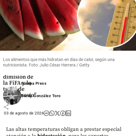
share
Fútbol
Luis Figo se
va contra
Los alimentos que más hidratan en días de calor, según una
Infantino:
nutricionista. Foto: Julio César Herrera / Getty
pidió su
dimisión de
la FiFA y lo
Europa Press
tachó de
“deshonesto”
Saray González Toro
share
03 de agosto de 2026
Las altas temperaturas obligan a prestar especial
atención a la
hidratación
, pero los expertos