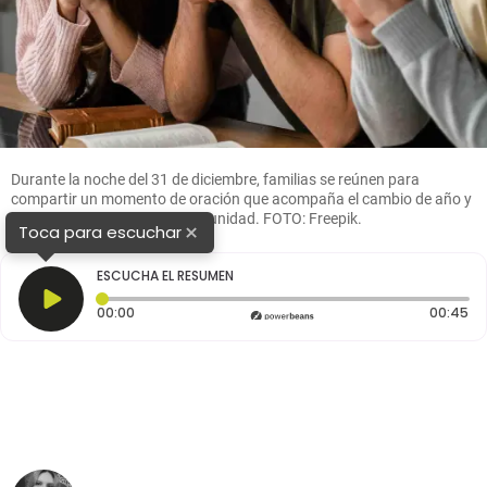
Durante la noche del 31 de diciembre, familias se reúnen para
compartir un momento de oración que acompaña el cambio de año y
refuerza los lazos de fe y comunidad. FOTO: Freepik.
×
Toca para escuchar
ESCUCHA EL RESUMEN
Tiempo transcurrido: 0 segundos
Du
00:00
00:45