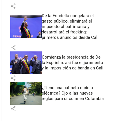
share
De la Espriella congelará el
gasto público, eliminará el
impuesto al patrimonio y
desarrollará el fracking:
primeros anuncios desde Cali
share
Comienza la presidencia de De
la Espriella: así fue el juramento
y la imposición de banda en Cali
share
¿Tiene una patineta o cicla
eléctrica? Ojo a las nuevas
reglas para circular en Colombia
share