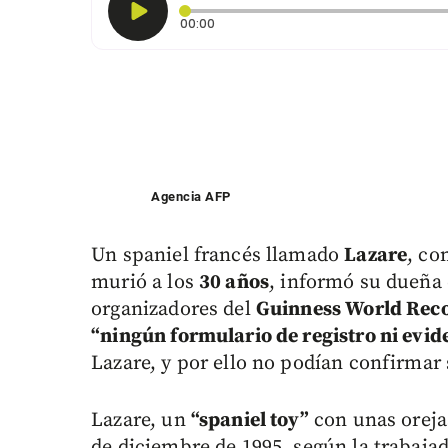
Tiempo transcurrido: 0 segundos
00:00
Agencia AFP
Un spaniel francés llamado
Lazare
, co
murió a los
30 años
, informó su dueña 
organizadores del
Guinness World Rec
“ningún formulario de registro ni evid
Lazare, y por ello no podían confirmar 
Lazare, un
“spaniel toy”
con unas oreja
de diciembre de 1995, según la trabaja