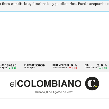
 fines estadísticos, funcionales y publicitarios. Puede aceptarlas
178
$3639
9,9 %
2,8 %
EUR/COP
DESEMPLEO
PIB
TRM
Euro Spot
Tasa Nacional
Crec. Anual
Tasa
0.42
—
▼ 0.30
▲ 0.10
Sábado
, 8 de Agosto de 2026