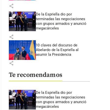
share
De la Espriella dio por
terminadas las negociaciones
con grupos armados y anunció
megacárceles
share
10 claves del discurso de
Abelardo de la Espriella al
asumir la Presidencia
share
Te recomendamos
De la Espriella dio por
terminadas las negociaciones
con grupos armados y anunció
megacárceles