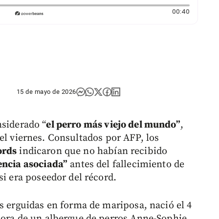
Duración
00:40
15 de mayo de 2026
nsiderado “
el perro más viejo del mundo”
,
el viernes. Consultados por AFP, los
ords
indicaron que no habían recibido
encia asociada”
antes del fallecimiento de
si era poseedor del récord.
s erguidas en forma de mariposa, nació el 4
dora de un albergue de perros Anne-Sophie