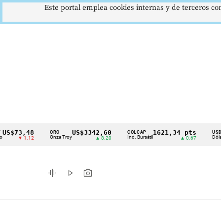
Este portal emplea cookies internas y de terceros con
,48
US$3342,60
1621,34 pts
$4
ORO
COLCAP
USD/COP
Cintillo
Onza Troy
Índ. Bursátil
Dólar Spot
 1.12
▲ 8.20
▲ 0.67
▲ 
de
indicadores
graphic_eq
play_arrow
photo_camera
económicos
Colombia