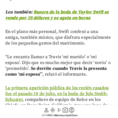
Lea también:
Basura de la boda de Taylor Swift se
vende por 25 dólares y se agota en horas
En el plano más personal, Swift confesó a una
amiga, también músico, que disfruta especialmente
de los pequeños gestos del matrimonio.
“Le encanta llamar a Travis ‘mi marido’ o ‘mi
esposo’. Dijo que es mucho mejor que decir ‘novio’ o
‘prometido’.
Se derrite cuando Travis la presenta
como ‘mi esposa’
”, relató el informante.
La primera aparición pública de los recién casados
fue el pasado 10 de julio, en la boda de JuJu Smith-
Schuster,
compañero de equipo de Kelce en los
Chiefs, en Dana Point, California, tras una luna de
person
graphic_eq
play_arrow
photo_camera
account_circle
miel en el exclusivo Yellowstone Club en Big Sky,
Mi Perfil
Pódcast
Reportajes gráficos
Videos
Suscríbete
Montana.