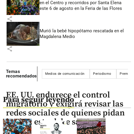
en el Centro y recorridos por Santa Elena
este 6 de agosto en la Feria de las Flores
share
Murió la bebé hipopótamo rescatada en el
Magdalena Medio
share
Temas
Medios de comunicación
Periodismo
Premios 
recomendados
EE. UU. endurece el control
Para seguir leyendo
migratorio y exigirá revisar las
redes sociales de quienes pidan
la visa: esto debe saber