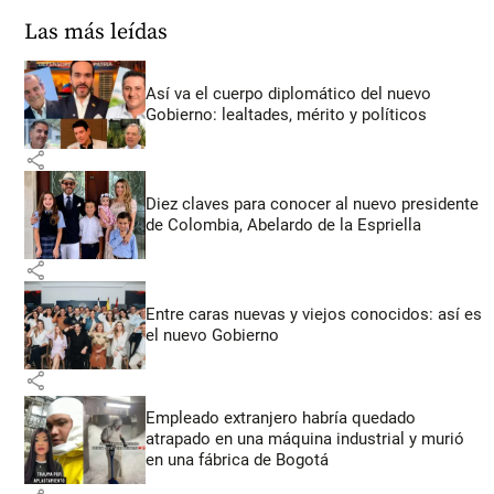
Las más leídas
Así va el cuerpo diplomático del nuevo
Gobierno: lealtades, mérito y políticos
share
Diez claves para conocer al nuevo presidente
de Colombia, Abelardo de la Espriella
share
Entre caras nuevas y viejos conocidos: así es
el nuevo Gobierno
share
Empleado extranjero habría quedado
atrapado en una máquina industrial y murió
en una fábrica de Bogotá