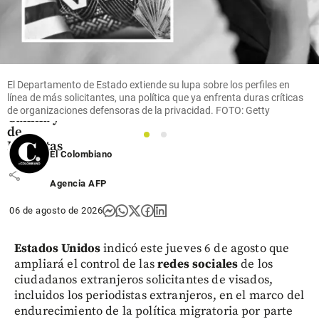
marcas
hablan
Tierragro:
la
empresa
detrás de
El Departamento de Estado extiende su lupa sobre los perfiles en
la
línea de más solicitantes, una política que ya enfrenta duras críticas
Caminata
de organizaciones defensoras de la privacidad. FOTO: Getty
Canina y
de
1
2
Mascotas
El Colombiano
share
Agencia AFP
06 de agosto de 2026
Estados Unidos
indicó este jueves 6 de agosto que
ampliará el control de las
redes sociales
de los
ciudadanos extranjeros solicitantes de visados,
incluidos los periodistas extranjeros, en el marco del
endurecimiento de la política migratoria por parte