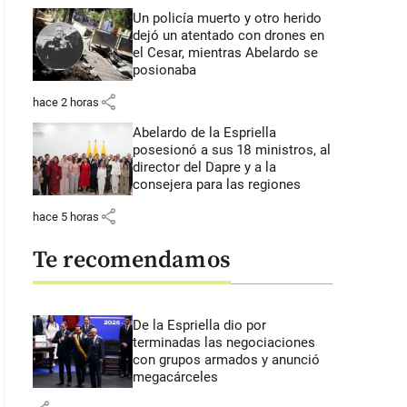
Un policía muerto y otro herido
dejó un atentado con drones en
el Cesar, mientras Abelardo se
posionaba
share
hace 2 horas
Abelardo de la Espriella
posesionó a sus 18 ministros, al
director del Dapre y a la
consejera para las regiones
share
hace 5 horas
Te recomendamos
De la Espriella dio por
terminadas las negociaciones
con grupos armados y anunció
megacárceles