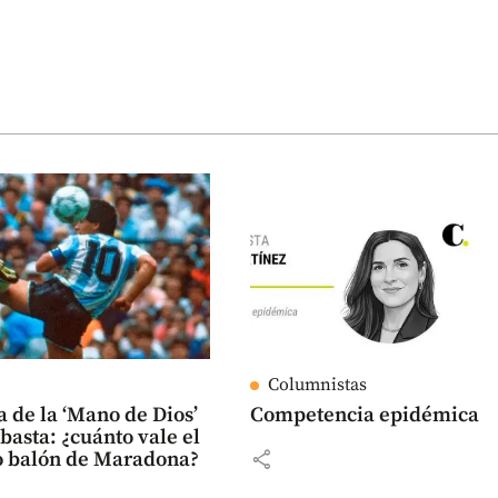
Columnistas
a de la ‘Mano de Dios’
Competencia epidémica
ubasta: ¿cuánto vale el
share
co balón de Maradona?