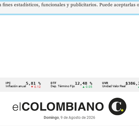
 fines estadísticos, funcionales y publicitarios. Puede aceptarlas
5,81 %
12,48 %
$386,1273
DTF
UVR
lación anual
Dep. Término Fijo
Unidad Valor Real
▼ 0.12
▲ 0.05
▲ 0.03
Domingo
, 9 de Agosto de 2026