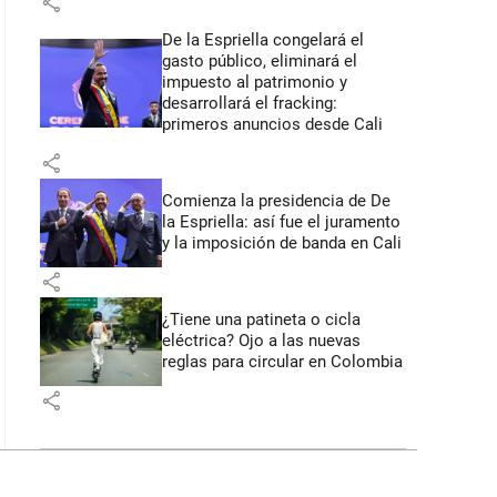
share
De la Espriella congelará el
gasto público, eliminará el
impuesto al patrimonio y
desarrollará el fracking:
primeros anuncios desde Cali
share
Comienza la presidencia de De
la Espriella: así fue el juramento
y la imposición de banda en Cali
share
¿Tiene una patineta o cicla
eléctrica? Ojo a las nuevas
reglas para circular en Colombia
share