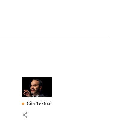
Cita Textual
share