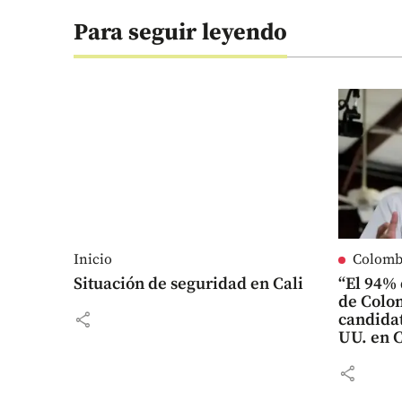
Para seguir leyendo
Inicio
Colomb
Situación de seguridad en Cali
“El 94% 
de Colo
share
candida
UU. en 
share