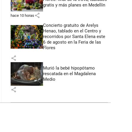
gratis y más planes en Medellín
share
hace 10 horas
Concierto gratuito de Arelys
Henao, tablado en el Centro y
recorridos por Santa Elena este
6 de agosto en la Feria de las
Flores
share
Murió la bebé hipopótamo
rescatada en el Magdalena
Medio
share