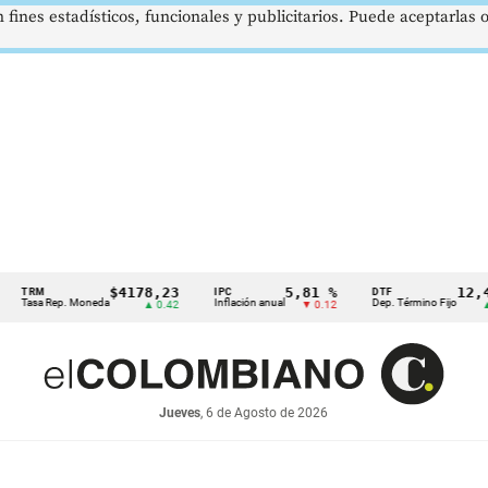
 fines estadísticos, funcionales y publicitarios. Puede aceptarlas
$4178,23
5,81 %
12,48 %
M
IPC
DTF
a Rep. Moneda
Inflación anual
Dep. Término Fijo
▲ 0.42
▼ 0.12
▲ 0.05
Jueves
, 6 de Agosto de 2026