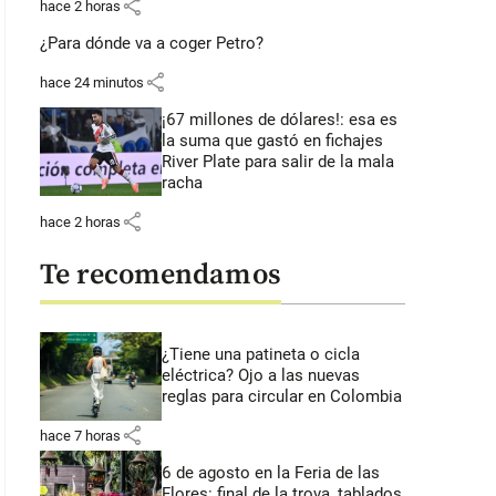
share
hace 2 horas
¿Para dónde va a coger Petro?
share
hace 24 minutos
¡67 millones de dólares!: esa es
la suma que gastó en fichajes
River Plate para salir de la mala
racha
share
hace 2 horas
Te recomendamos
¿Tiene una patineta o cicla
eléctrica? Ojo a las nuevas
reglas para circular en Colombia
share
hace 7 horas
6 de agosto en la Feria de las
Flores: final de la trova, tablados