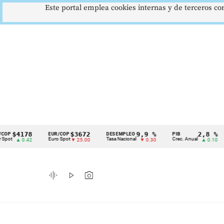
Este portal emplea cookies internas y de terceros con
4178
$3672
9,9 %
2,8 %
EUR/COP
DESEMPLEO
PIB
TR
Cintillo
Euro Spot
Tasa Nacional
Crec. Anual
Tas
▲ 0.42
▼ 25.00
▼ 0.30
▲ 0.10
de
indicadores
graphic_eq
play_arrow
photo_camera
económicos
Colombia