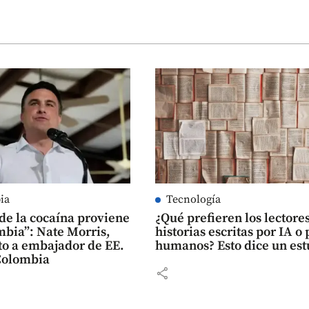
ia
Tecnología
de la cocaína proviene
¿Qué prefieren los lectores
mbia”: Nate Morris,
historias escritas por IA o 
to a embajador de EE.
humanos? Esto dice un est
Colombia
share