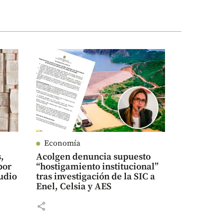
Economía
,
Acolgen denuncia supuesto
por
“hostigamiento institucional”
udio
tras investigación de la SIC a
Enel, Celsia y AES
share