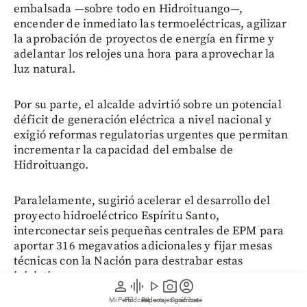
embalsada —sobre todo en Hidroituango—,
encender de inmediato las termoeléctricas, agilizar
la aprobación de proyectos de energía en firme y
adelantar los relojes una hora para aprovechar la
luz natural.
Por su parte, el alcalde advirtió sobre un potencial
déficit de generación eléctrica a nivel nacional y
exigió reformas regulatorias urgentes que permitan
incrementar la capacidad del embalse de
Hidroituango.
Paralelamente, sugirió acelerar el desarrollo del
proyecto hidroeléctrico Espíritu Santo,
interconectar seis pequeñas centrales de EPM para
aportar 316 megavatios adicionales y fijar mesas
técnicas con la Nación para destrabar estas
iniciativas.
person
graphic_eq
play_arrow
photo_camera
account_circle
Mi Perfil
Pódcast
Reportajes gráficos
Videos
Suscríbete