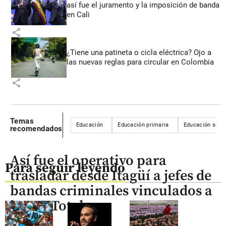
así fue el juramento y la imposición de banda
en Cali
share
¿Tiene una patineta o cicla eléctrica? Ojo a
las nuevas reglas para circular en Colombia
share
Temas
Educación
Educación primaria
Educación secu
recomendados
Así fue el operativo para
Para seguir leyendo
trasladar desde Itagüí a jefes de
bandas criminales vinculados a
la Paz Total