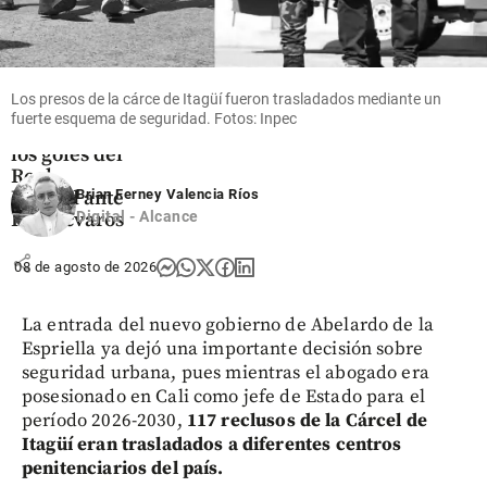
Video |
Vinícius
volvió y
Bernardo
Los presos de la cárce de Itagüí fueron trasladados mediante un
Silva
fuerte esquema de seguridad. Fotos: Inpec
debutó: vea
los goles del
Real
Madrid ante
Brian Ferney Valencia Ríos
Ferencvaros
Digital - Alcance
share
08 de agosto de 2026
La entrada del nuevo gobierno de Abelardo de la
Espriella ya dejó una importante decisión sobre
seguridad urbana, pues mientras el abogado era
posesionado en Cali como jefe de Estado para el
período 2026-2030,
117 reclusos de la Cárcel de
Itagüí eran trasladados a diferentes centros
penitenciarios del país.