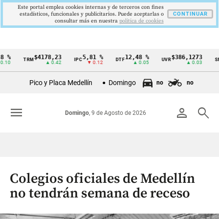
Este portal emplea cookies internas y de terceros con fines
estadísticos, funcionales y publicitarios. Puede aceptarlas o
CONTINUAR
consultar más en nuestra
politica de cookies
$4178,23
5,81 %
12,48 %
$386,1273
TRM
IPC
DTF
UVR
SMMLV
Cintillo
▲ 0.42
▼ 0.12
▲ 0.05
▲ 0.03
de
Pico y Placa Medellín
Domingo
no
no
indicadores
económicos
menu
person
search
Domingo
, 9 de Agosto de 2026
Colombia
Colegios oficiales de Medellín
no tendrán semana de receso