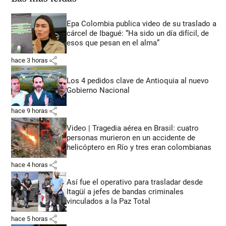
Epa Colombia publica video de su traslado a
cárcel de Ibagué: “Ha sido un día difícil, de
esos que pesan en el alma”
share
hace 3 horas
Los 4 pedidos clave de Antioquia al nuevo
Gobierno Nacional
share
hace 9 horas
Video | Tragedia aérea en Brasil: cuatro
personas murieron en un accidente de
helicóptero en Río y tres eran colombianas
share
hace 4 horas
Así fue el operativo para trasladar desde
Itagüí a jefes de bandas criminales
vinculados a la Paz Total
share
hace 5 horas