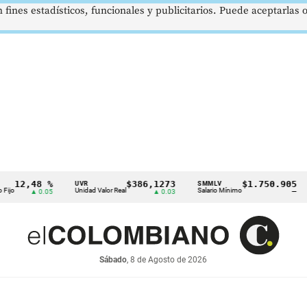
 fines estadísticos, funcionales y publicitarios. Puede aceptarlas
2,48 %
$386,1273
$1.750.905
UVR
SMMLV
BR
Unidad Valor Real
Salario Mínimo
Pet
▲ 0.05
▲ 0.03
—
Sábado
, 8 de Agosto de 2026