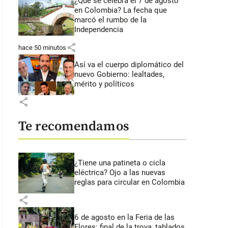
¿Qué se celebra el 7 de agosto
en Colombia? La fecha que
marcó el rumbo de la
Independencia
share
hace 50 minutos
Así va el cuerpo diplomático del
nuevo Gobierno: lealtades,
mérito y políticos
share
Te recomendamos
¿Tiene una patineta o cicla
eléctrica? Ojo a las nuevas
reglas para circular en Colombia
share
6 de agosto en la Feria de las
Flores: final de la trova, tablados