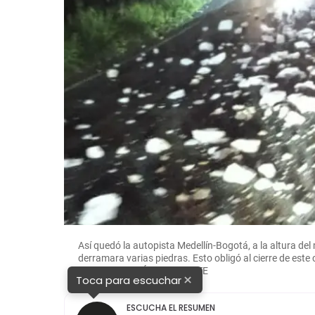
Así quedó la autopista Medellín-Bogotá, a la altura de
derramara varias piedras. Esto obligó al cierre de est
FOTO: CORTESÍA MI ORIENTE
×
Toca para escuchar
ESCUCHA EL RESUMEN