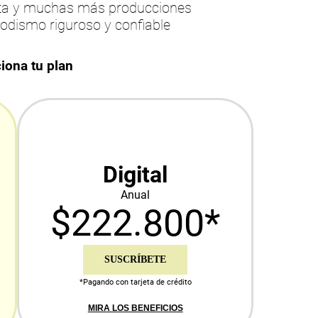
esta y muchas más producciones
iodismo riguroso y confiable
iona tu plan
Digital
Anual
$222.800*
SUSCRÍBETE
*Pagando con tarjeta de crédito
MIRA LOS BENEFICIOS