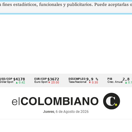
 fines estadísticos, funcionales y publicitarios. Puede aceptarlas
$4178
$3672
9,9 %
2,8 %
P
EUR/COP
DESEMPLEO
PIB
t
Euro Spot
Tasa Nacional
Crec. Anual
▲ 0.42
▼ 25.00
▼ 0.30
▲ 0.10
Jueves
, 6 de Agosto de 2026