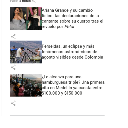
share
hace 4 horas
Ariana Grande y su cambio
físico: las declaraciones de la
cantante sobre su cuerpo tras el
revuelo por
Petal
share
Perseidas, un eclipse y más
fenómenos astronómicos de
agosto visibles desde Colombia
share
¿Le alcanza para una
hamburguesa triple? Una primera
cita en Medellín ya cuesta entre
$100.000 y $150.000
share