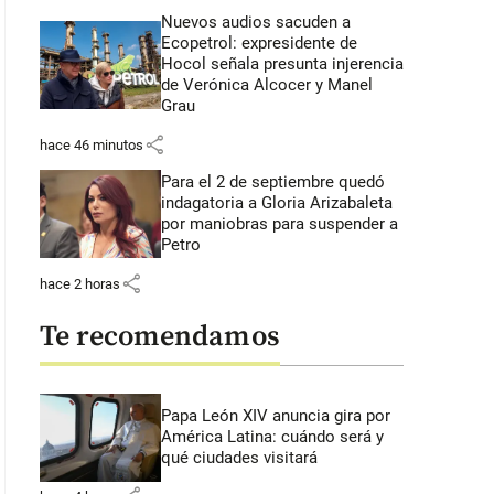
Nuevos audios sacuden a
Ecopetrol: expresidente de
Hocol señala presunta injerencia
de Verónica Alcocer y Manel
Grau
share
hace 46 minutos
Para el 2 de septiembre quedó
indagatoria a Gloria Arizabaleta
por maniobras para suspender a
Petro
share
hace 2 horas
Te recomendamos
Papa León XIV anuncia gira por
América Latina: cuándo será y
qué ciudades visitará