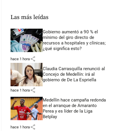
Las más leídas
Gobierno aumentó a 90 % el
mínimo del giro directo de
recursos a hospitales y clínicas;
¿qué significa esto?
share
hace 1 hora
Claudia Carrasquilla renunció al
Concejo de Medellín: irá al
gobierno de De La Espriella
share
hace 1 hora
Medellín hace campaña redonda
en el arranque de Amaranto
Perea y es líder de la Liga
Betplay
share
hace 1 hora