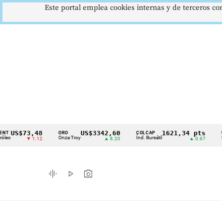
Este portal emplea cookies internas y de terceros con
$73,48
US$3342,60
1621,34 pts
ORO
COLCAP
USD/CO
Cintillo
Onza Troy
Índ. Bursátil
Dólar Spo
▼ 1.12
▲ 8.20
▲ 0.67
de
indicadores
graphic_eq
play_arrow
photo_camera
económicos
Colombia