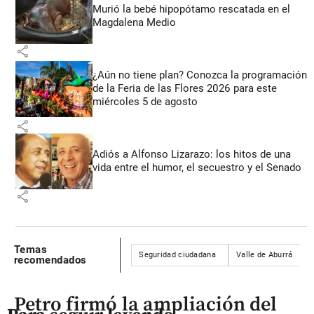
Murió la bebé hipopótamo rescatada en el
Magdalena Medio
share
¿Aún no tiene plan? Conozca la programación
de la Feria de las Flores 2026 para este
miércoles 5 de agosto
share
Adiós a Alfonso Lizarazo: los hitos de una
vida entre el humor, el secuestro y el Senado
share
Temas
Seguridad ciudadana
Valle de Aburrá
recomendados
Petro firmó la ampliación del