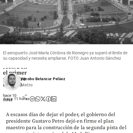
Economía
Mineros
logra
El aeropuerto José María Córdova de Rionegro ya superó el límite de
ingresos y
su capacidad y necesita ampliarse. FOTO Juan Antonio Sánchez
utilidades
récord en
el primer
semestre
Jacobo Betancur Peláez
de 2026
Metro
hace 10
share
hace 11 horas
horas
A escasos días de dejar el poder, el gobierno del
presidente Gustavo Petro dejó en firme el plan
maestro para la construcción de la segunda pista del