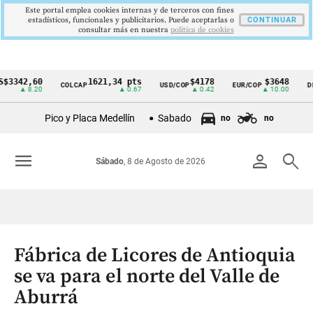
Este portal emplea cookies internas y de terceros con fines
estadísticos, funcionales y publicitarios. Puede aceptarlas o
CONTINUAR
consultar más en nuestra
politica de cookies
42,60
1621,34 pts
$4178
$3648
COLCAP
USD/COP
EUR/COP
DESEMP
Cintillo
▲ 8.20
▲ 0.67
▲ 0.42
▲ 10.00
de
Pico y Placa Medellín
Sabado
no
no
indicadores
económicos
menu
person
search
Sábado
, 8 de Agosto de 2026
Colombia
Fábrica de Licores de Antioquia
se va para el norte del Valle de
Aburrá