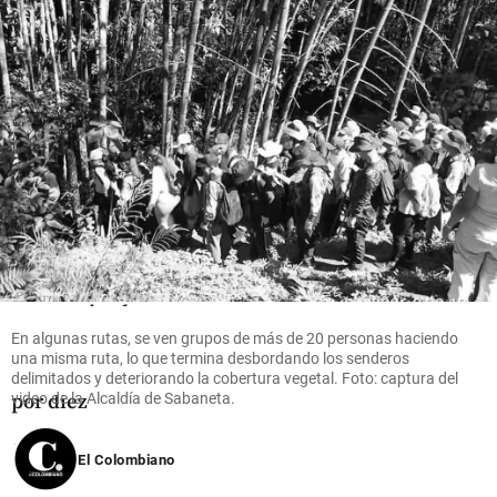
antioqueño
share
Tecnología
Nequi revela
su estrategia
con IA: 80%
de atención
automatizada
y cartera de
En algunas rutas, se ven grupos de más de 20 personas haciendo
crédito
una misma ruta, lo que termina desbordando los senderos
multiplicada
delimitados y deteriorando la cobertura vegetal. Foto: captura del
por diez
video de la Alcaldía de Sabaneta.
share
El Colombiano