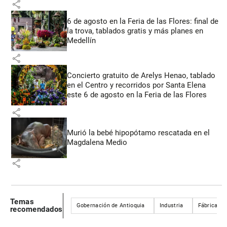
share
6 de agosto en la Feria de las Flores: final de
la trova, tablados gratis y más planes en
Medellín
share
Concierto gratuito de Arelys Henao, tablado
en el Centro y recorridos por Santa Elena
este 6 de agosto en la Feria de las Flores
share
Murió la bebé hipopótamo rescatada en el
Magdalena Medio
share
Temas
Gobernación de Antioquia
Industria
Fábrica de
recomendados