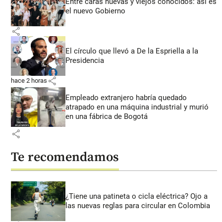
Entre caras nuevas y viejos conocidos: así es
el nuevo Gobierno
share
El círculo que llevó a De la Espriella a la
Presidencia
share
hace 2 horas
Empleado extranjero habría quedado
atrapado en una máquina industrial y murió
en una fábrica de Bogotá
share
Te recomendamos
¿Tiene una patineta o cicla eléctrica? Ojo a
las nuevas reglas para circular en Colombia