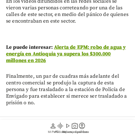
En los videos difundidos en las redes sociales se
vieron varias personas correteando por una de las
calles de este sector, en medio del pánico de quienes
se encontraban en este sector.
Le puede interesar:
Alerta de EPM: robo de agua y
energía en Antioquia ya supera los $300.000
millones en 2026
Finalmente, un par de cuadras más adelante del
centro comercial se produjo la captura de esta
persona y fue trasladado a la estación de Policía de
Envigado para establecer si merece ser trasladado a
prisión o no.
person
graphic_eq
play_arrow
photo_camera
account_circle
Medellín
Mi Perfil
Pódcast
Reportajes gráficos
Videos
Suscríbete