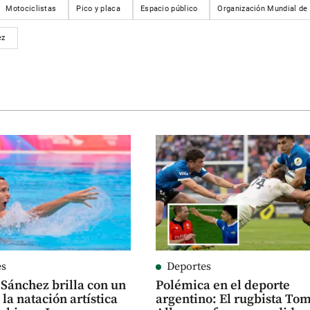
Motociclistas
Pico y placa
Espacio público
Organización Mundial de 
ez
es
Deportes
Sánchez brilla con un
Polémica en el deporte
 la natación artística
argentino: El rugbista To