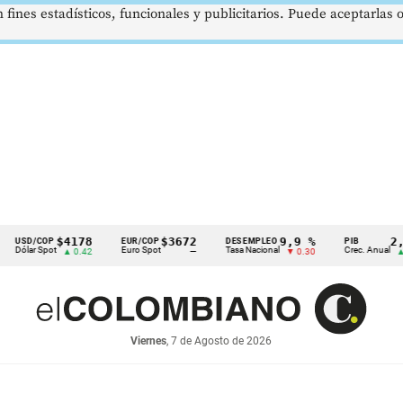
 fines estadísticos, funcionales y publicitarios. Puede aceptarlas
$4178
$3672
9,9 %
2,8 %
COP
EUR/COP
DESEMPLEO
PIB
Spot
Euro Spot
Tasa Nacional
Crec. Anual
▲ 0.42
—
▼ 0.30
▲ 0.10
Viernes
, 7 de Agosto de 2026