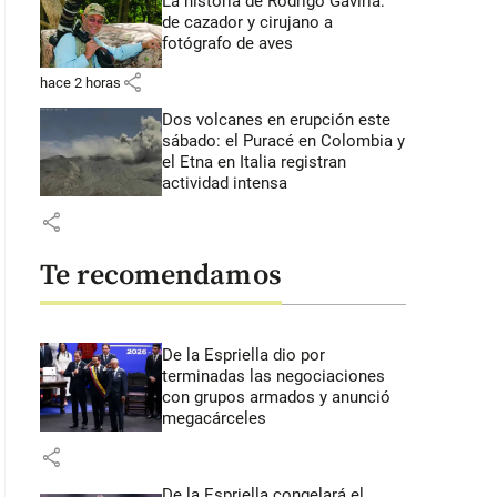
La historia de Rodrigo Gaviria:
de cazador y cirujano a
fotógrafo de aves
share
hace 2 horas
Dos volcanes en erupción este
sábado: el Puracé en Colombia y
el Etna en Italia registran
actividad intensa
share
Te recomendamos
De la Espriella dio por
terminadas las negociaciones
con grupos armados y anunció
megacárceles
share
De la Espriella congelará el