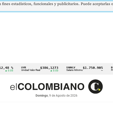
 fines estadísticos, funcionales y publicitarios. Puede aceptarlas
%
$386,1273
$1.750.905
US
UVR
SMMLV
BRENT
Unidad Valor Real
Salario Mínimo
Petróleo
5
▲ 0.03
—
Domingo
, 9 de Agosto de 2026