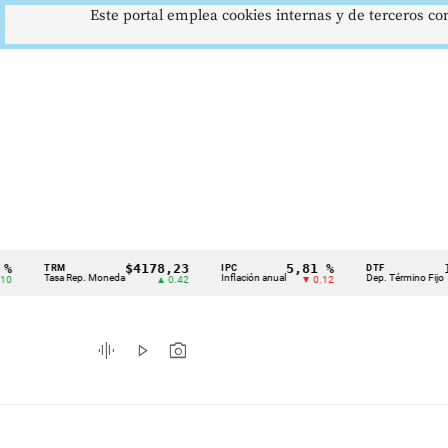
Este portal emplea cookies internas y de terceros con
$4178,23
5,81 %
12,48 
TRM
IPC
DTF
Cintillo
Tasa Rep. Moneda
Inflación anual
Dep. Término Fijo
▲ 0.42
▼ 0.12
▲ 0.0
de
indicadores
graphic_eq
play_arrow
photo_camera
económicos
Colombia