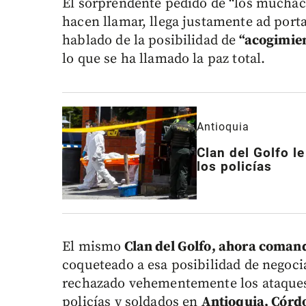
El sorprendente pedido de “los muchac
hacen llamar, llega justamente ad port
hablado de la posibilidad de
“acogimien
lo que se ha llamado la paz total.
Antioquia
Clan del Golfo l
los policías
El mismo
Clan del Golfo, ahora comand
coqueteado a esa posibilidad de negocia
rechazado vehementemente los ataques
policías y soldados en
Antioquia, Córdo