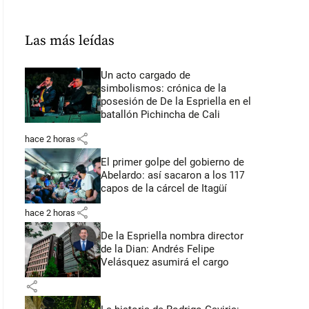
Las más leídas
Un acto cargado de
simbolismos: crónica de la
posesión de De la Espriella en el
batallón Pichincha de Cali
share
hace 2 horas
El primer golpe del gobierno de
Abelardo: así sacaron a los 117
capos de la cárcel de Itagüí
share
hace 2 horas
De la Espriella nombra director
de la Dian: Andrés Felipe
Velásquez asumirá el cargo
share