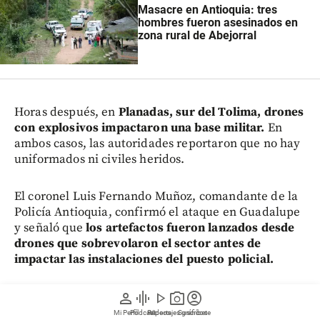
Masacre en Antioquia: tres
hombres fueron asesinados en
zona rural de Abejorral
Horas después, en
Planadas, sur del Tolima, drones
con explosivos impactaron una base militar.
En
ambos casos, las autoridades reportaron que no hay
uniformados ni civiles heridos.
El coronel Luis Fernando Muñoz, comandante de la
Policía Antioquia, confirmó el ataque en Guadalupe
y señaló que
los artefactos fueron lanzados desde
drones que sobrevolaron el sector antes de
impactar las instalaciones del puesto policial.
“No sufrió ninguna afectación especial, no sufrió
person
graphic_eq
play_arrow
photo_camera
account_circle
algún ataque o lesión que hayan tenido los
Mi Perfil
Pódcast
Reportajes gráficos
Videos
Suscríbete