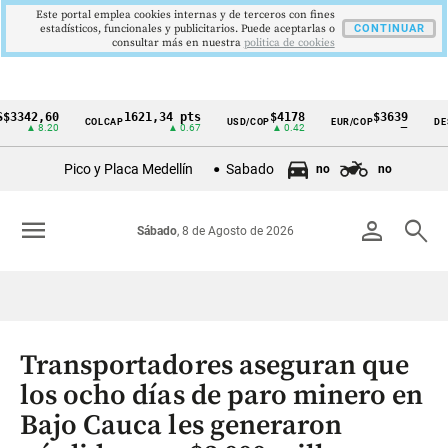
Este portal emplea cookies internas y de terceros con fines
estadísticos, funcionales y publicitarios. Puede aceptarlas o
CONTINUAR
consultar más en nuestra
politica de cookies
2,60
1621,34 pts
$4178
$3639
COLCAP
USD/COP
EUR/COP
DESEMPL
Cintillo
 8.20
▲ 0.67
▲ 0.42
—
de
Pico y Placa Medellín
Sabado
no
no
indicadores
económicos
menu
person
search
Sábado
, 8 de Agosto de 2026
Colombia
Transportadores aseguran que
los ocho días de paro minero en
Bajo Cauca les generaron