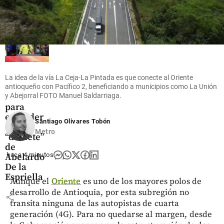
share
Colombia
La idea de la vía La Ceja-La Pintada es que conecte al Oriente
Las 5
antioqueño con Pacífico 2, beneficiando a municipios como La Unión
y Abejorral FOTO Manuel Saldarriaga.
razones
para
entender
Santiago Olivares Tobón
el
Metro
“doblete”
de
hace 4 minutos
Abelardo
De la
Espriella
Aunque el
Oriente
es uno de los mayores polos de
desarrollo de Antioquia, por esta subregión no
share
transita ninguna de las autopistas de cuarta
generación (4G). Para no quedarse al margen, desde