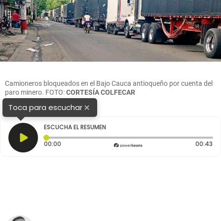
Camioneros bloqueados en el Bajo Cauca antioqueño por cuenta del
paro minero. FOTO:
CORTESÍA COLFECAR
×
Toca para escuchar
ESCUCHA EL RESUMEN
Tiempo transcurrido: 0 segundos
Du
00:00
00:43