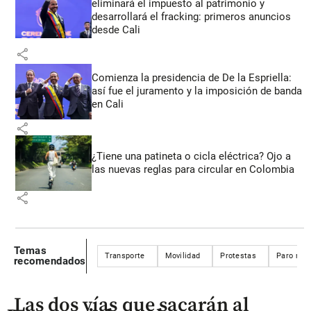
eliminará el impuesto al patrimonio y
desarrollará el fracking: primeros anuncios
desde Cali
share
Comienza la presidencia de De la Espriella:
así fue el juramento y la imposición de banda
en Cali
share
¿Tiene una patineta o cicla eléctrica? Ojo a
las nuevas reglas para circular en Colombia
share
Temas
Transporte
Movilidad
Protestas
Paro min
recomendados
Las dos vías que sacarán al