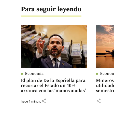
Para seguir leyendo
Economía
Econo
El plan de De la Espriella para
Mineros 
recortar el Estado un 40%
utilidad
arranca con las ‘manos atadas’
semestr
share
share
hace 1 minuto