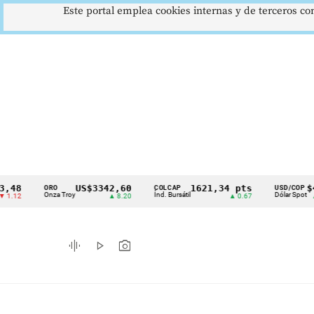
Este portal emplea cookies internas y de terceros con
US$3342,60
1621,34 pts
$4178
ORO
COLCAP
USD/COP
Cintillo
Onza Troy
Índ. Bursátil
Dólar Spot
▲ 8.20
▲ 0.67
▲ 0.42
de
indicadores
graphic_eq
play_arrow
photo_camera
económicos
Colombia