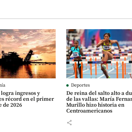
mía
Deportes
logra ingresos y
De reina del salto alto a d
es récord en el primer
de las vallas: María Fern
e de 2026
Murillo hizo historia en
Centroamericanos
share