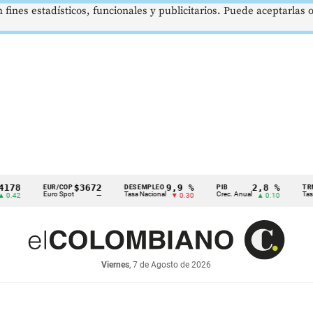
 fines estadísticos, funcionales y publicitarios. Puede aceptarlas
$3672
9,9 %
2,8 %
EUR/COP
DESEMPLEO
PIB
TRM
Euro Spot
Tasa Nacional
Crec. Anual
Tasa Rep. Mo
—
▼ 0.30
▲ 0.10
Viernes
, 7 de Agosto de 2026