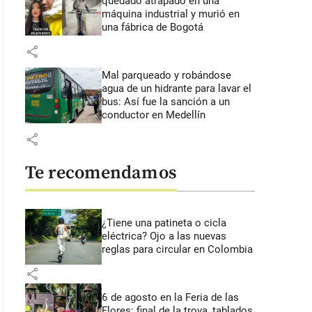
quedado atrapado en una
máquina industrial y murió en
una fábrica de Bogotá
share
Mal parqueado y robándose
agua de un hidrante para lavar el
bus: Así fue la sanción a un
conductor en Medellín
share
Te recomendamos
¿Tiene una patineta o cicla
eléctrica? Ojo a las nuevas
reglas para circular en Colombia
share
6 de agosto en la Feria de las
Flores: final de la trova, tablados