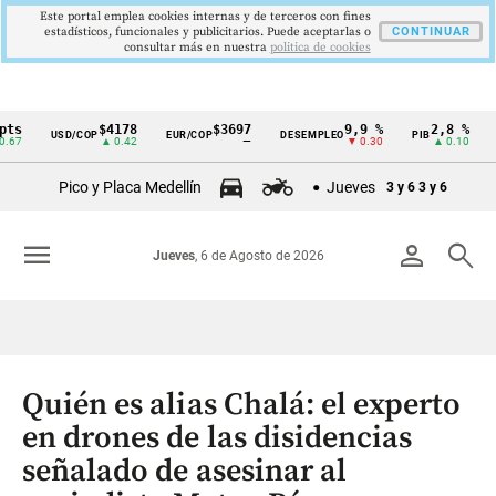
Este portal emplea cookies internas y de terceros con fines
estadísticos, funcionales y publicitarios. Puede aceptarlas o
CONTINUAR
consultar más en nuestra
politica de cookies
$4178
$3697
9,9 %
2,8 %
$
USD/COP
EUR/COP
DESEMPLEO
PIB
TRM
Cintillo
▲ 0.42
—
▼ 0.30
▲ 0.10
de
Pico y Placa Medellín
Jueves
3 y 6
3 y 6
indicadores
económicos
menu
person
search
Jueves
, 6 de Agosto de 2026
Colombia
Quién es alias Chalá: el experto
en drones de las disidencias
señalado de asesinar al