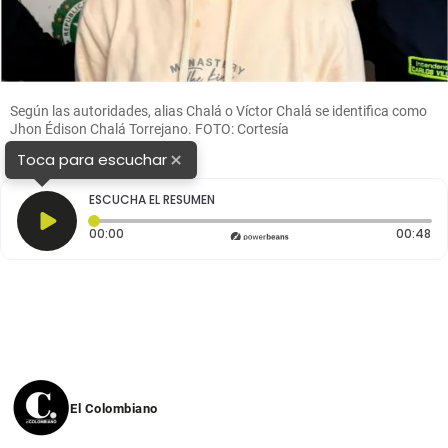
Según las autoridades, alias Chalá o Víctor Chalá se identifica como
Jhon Édison Chalá Torrejano. FOTO: Cortesía
×
Toca para escuchar
ESCUCHA EL RESUMEN
Tiempo transcurrido: 0 segundos
Du
00:00
00:48
El Colombiano