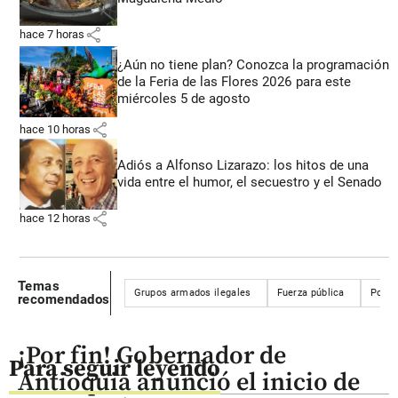
share
hace 7 horas
¿Aún no tiene plan? Conozca la programación
de la Feria de las Flores 2026 para este
miércoles 5 de agosto
share
hace 10 horas
Adiós a Alfonso Lizarazo: los hitos de una
vida entre el humor, el secuestro y el Senado
share
hace 12 horas
Temas
Grupos armados ilegales
Fuerza pública
Policí
recomendados
¡Por fin! Gobernador de
Para seguir leyendo
Antioquia anunció el inicio de