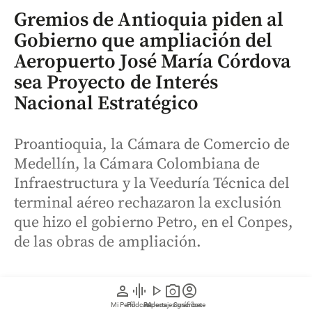
Gremios de Antioquia piden al
Gobierno que ampliación del
Aeropuerto José María Córdova
sea Proyecto de Interés
Nacional Estratégico
Proantioquia, la Cámara de Comercio de
Medellín, la Cámara Colombiana de
Infraestructura y la Veeduría Técnica del
terminal aéreo rechazaron la exclusión
que hizo el gobierno Petro, en el Conpes,
de las obras de ampliación.
person
graphic_eq
play_arrow
photo_camera
account_circle
Mi Perfil
Pódcast
Reportajes gráficos
Videos
Suscríbete