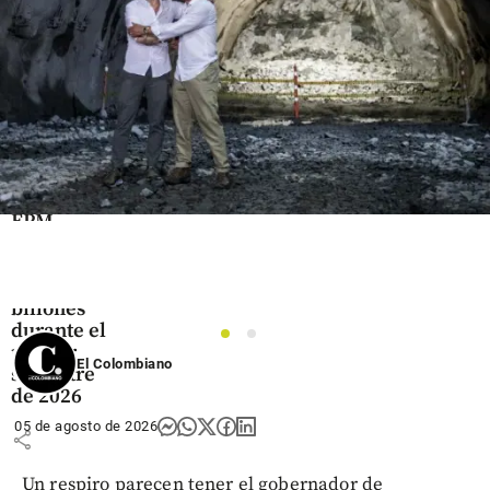
share
Economía
Grupo
EPM
generó
ganancias
de $3,2
billones
durante el
1
2
primer
El Colombiano
semestre
de 2026
05 de agosto de 2026
share
Un respiro parecen tener el gobernador de