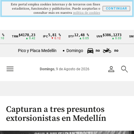
Este portal emplea cookies internas y de terceros con fines
estadísticos, funcionales y publicitarios. Puede aceptarlas o
CONTINUAR
consultar más en nuestra
politica de cookies
%
$4178,23
5,81 %
12,48 %
$386,1273
TRM
IPC
DTF
UVR
SMML
Cintillo
0
▲ 0.42
▼ 0.12
▲ 0.05
▲ 0.03
de
Pico y Placa Medellín
Domingo
no
no
indicadores
económicos
menu
person
search
Domingo
, 9 de Agosto de 2026
Colombia
Capturan a tres presuntos
extorsionistas en Medellín