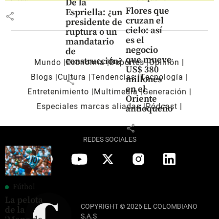
De la
Flores que
Espriella: ¿un
share
cruzan el
presidente de
cielo: así
ruptura o un
es el
mandatario
negocio
de
que mueve
construcción?
Mundo
Economía
Deportes
Opinión
US$ 380
Blogs
Cultura
Tendencias
Tecnología
millones
share
en el
Entretenimiento
Multimedia
Generación
Oriente
Especiales marcas aliadas
Pódcast
antioqueño
share
REDES SOCIALES
Fútbol
La pelota
COPYRIGHT © 2026 EL COLOMBIANO
de la
S.A.S