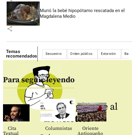
Murió la bebé hipopótamo rescatada en el
Magdalena Medio
share
Temas
Secuestro
Orden público
Extorsión
Bandas
recomendados
Para seguir leyendo
Regístrate al
newsletter
Cita
Columnistas
Oriente
Textual
Antioqueño