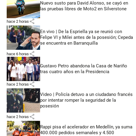
Nuevo susto para David Alonso, se cayó en
las pruebas libres de Moto2 en Silverstone
share
hace 2 horas
En vivo | De la Espriella ya se reunió con
Felipe VI y Milei antes de la posesión; Cepeda
se encuentra en Barranquilla
share
hace 6 horas
Gustavo Petro abandona la Casa de Nariño
tras cuatro años en la Presidencia
share
hace 2 horas
Video | Policía detuvo a un ciudadano francés
por intentar romper la seguridad de la
posesión
share
hace 2 horas
Rappi pisa el acelerador en Medellín, ya suma
400.000 pedidos semanales y 4.500