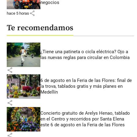
negocios
share
hace 5 horas
Te recomendamos
¿Tiene una patineta o cicla eléctrica? Ojo a
las nuevas reglas para circular en Colombia
share
6 de agosto en la Feria de las Flores: final de
la trova, tablados gratis y más planes en
Medellín
share
Concierto gratuito de Arelys Henao, tablado
en el Centro y recorridos por Santa Elena
este 6 de agosto en la Feria de las Flores
share