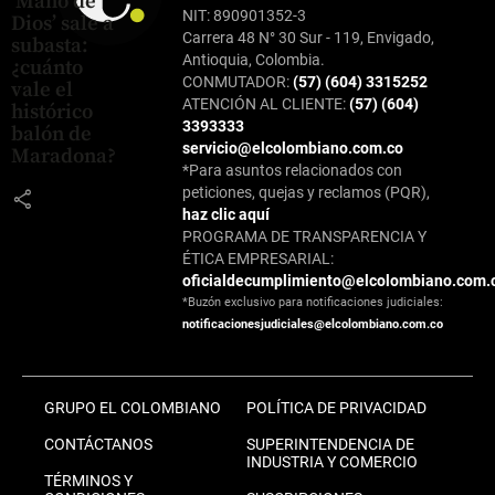
‘Mano de
NIT: 890901352-3
Dios’ sale a
Carrera 48 N° 30 Sur - 119, Envigado,
subasta:
Antioquia, Colombia.
¿cuánto
CONMUTADOR:
(57) (604) 3315252
vale el
ATENCIÓN AL CLIENTE:
(57) (604)
histórico
3393333
balón de
servicio@elcolombiano.com.co
Maradona?
*Para asuntos relacionados con
peticiones, quejas y reclamos (PQR),
share
haz clic aquí
PROGRAMA DE TRANSPARENCIA Y
ÉTICA EMPRESARIAL:
oficialdecumplimiento@elcolombiano.com.
*Buzón exclusivo para notificaciones judiciales:
notificacionesjudiciales@elcolombiano.com.co
GRUPO EL COLOMBIANO
POLÍTICA DE PRIVACIDAD
CONTÁCTANOS
SUPERINTENDENCIA DE
INDUSTRIA Y COMERCIO
TÉRMINOS Y