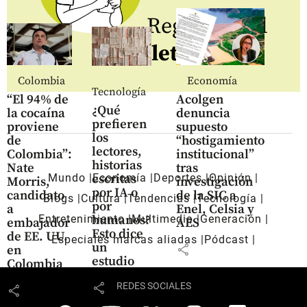
Regístrate al
newsletter
Colombia
Economía
Tecnología
“El 94% de
Acolgen
¿Qué
la cocaína
denuncia
prefieren
proviene
supuesto
los
de
“hostigamiento
lectores,
Colombia”:
institucional”
historias
Nate
tras
escritas
Mundo
Economía
Deportes
Opinión
Morris,
investigación
por IA o
candidato
de la SIC a
Blogs
Cultura
Tendencias
Tecnología
por
a
Enel, Celsia y
humanos?
Entretenimiento
Multimedia
Generación
embajador
AES
Esto dice
de EE. UU.
Especiales marcas aliadas
Pódcast
un
share
en
estudio
Colombia
share
REDES SOCIALES
share