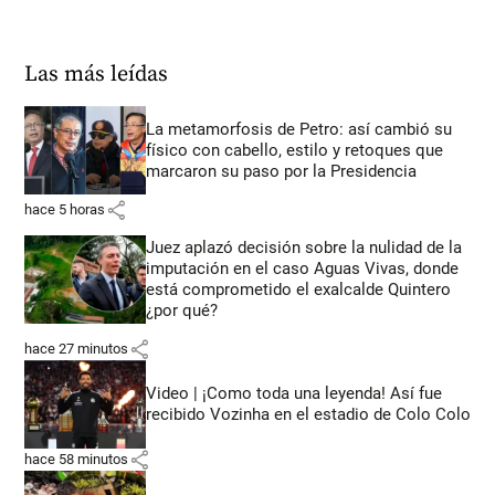
Las más leídas
La metamorfosis de Petro: así cambió su
físico con cabello, estilo y retoques que
marcaron su paso por la Presidencia
share
hace 5 horas
Juez aplazó decisión sobre la nulidad de la
imputación en el caso Aguas Vivas, donde
está comprometido el exalcalde Quintero
¿por qué?
share
hace 27 minutos
Video | ¡Como toda una leyenda! Así fue
recibido Vozinha en el estadio de Colo Colo
share
hace 58 minutos