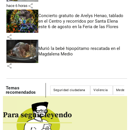
share
hace 6 horas
Concierto gratuito de Arelys Henao, tablado
en el Centro y recorridos por Santa Elena
este 6 de agosto en la Feria de las Flores
share
Murió la bebé hipopótamo rescatada en el
Magdalena Medio
share
Temas
Seguridad ciudadana
Violencia
Medellín
recomendados
Para seguir leyendo