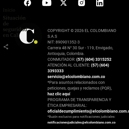
Inicio
Situación
de
seguridad
COPYRIGHT © 2026 EL COLOMBIANO
en Cali
S.A.S
NIT: 890901352-3
share
Carrera 48 N° 30 Sur - 119, Envigado,
Antioquia, Colombia.
CONMUTADOR:
(57) (604) 3315252
ATENCIÓN AL CLIENTE:
(57) (604)
3393333
servicio@elcolombiano.com.co
*Para asuntos relacionados con
peticiones, quejas y reclamos (PQR),
haz clic aquí
PROGRAMA DE TRANSPARENCIA Y
ÉTICA EMPRESARIAL:
oficialdecumplimiento@elcolombiano.com.
*Buzón exclusivo para notificaciones judiciales:
notificacionesjudiciales@elcolombiano.com.co