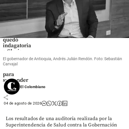
Colombia
Para el 2 de
septiembre
quedó
indagatoria
a Gloria
Arizabaleta
El gobernador de Antioquia, Andrés Julián Rendón. Foto: Sebastián
por
Carvajal
maniobras
para
suspender
a Petro
El Colombiano
share
04 de agosto de 2026
Los resultados de una auditoría realizada por la
Superintendencia de Salud contra la Gobernación