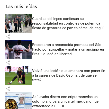
Las más leídas
Guardias del Inpec confiesan su
responsabilidad en controles de polémica
fiesta de gestores de paz en cárcel de Itagüí
share
Procesaron a reconocida promesa del São
Paulo por atropellar y matar a un anciano en
Brasil: quedó en libertad
share
Volvió una lesión que amenaza con poner fin
a la carrera de David Ospina, ¿de qué se
trata?
share
Así lavaba dinero con criptomonedas
un
colombiano para un cartel mexicano: fue
extraditado a EE. UU.