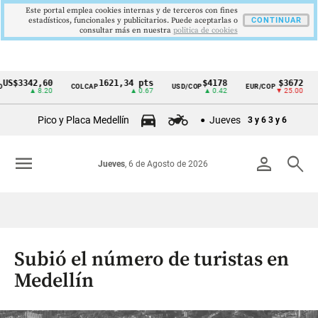
Este portal emplea cookies internas y de terceros con fines
estadísticos, funcionales y publicitarios. Puede aceptarlas o
CONTINUAR
consultar más en nuestra
politica de cookies
3342,60
1621,34 pts
$4178
$3672
COLCAP
USD/COP
EUR/COP
DES
Cintillo
▲ 8.20
▲ 0.67
▲ 0.42
▼ 25.00
de
Pico y Placa Medellín
Jueves
3 y 6
3 y 6
indicadores
económicos
menu
person
search
Jueves
, 6 de Agosto de 2026
Colombia
Subió el número de turistas en
Medellín