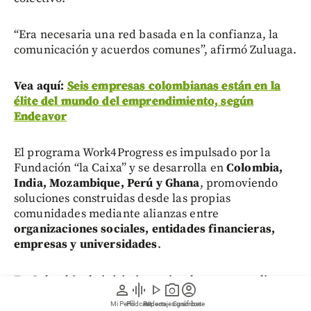
“Era necesaria una red basada en la confianza, la
comunicación y acuerdos comunes”, afirmó Zuluaga.
Vea aquí:
Seis empresas colombianas están en la
élite del mundo del emprendimiento, según
Endeavor
El programa Work4Progress es impulsado por la
Fundación “la Caixa” y se desarrolla en
Colombia,
India, Mozambique, Perú y Ghana
, promoviendo
soluciones construidas desde las propias
comunidades mediante alianzas entre
organizaciones sociales, entidades financieras,
empresas y universidades
.
En Colombia, la iniciativa se implementa en alianza
person
graphic_eq
play_arrow
photo_camera
account_circle
con
Fundación Grupo Social
y
Fundación Visa.
El
Mi Perfil
Pódcast
Reportajes gráficos
Videos
Suscríbete
programa comenzó en Necoclí
2024 y, desde 2025,