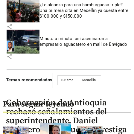
¿Le alcanza para una hamburguesa triple?
Una primera cita en Medellín ya cuesta entre
$100.000 y $150.000
share
Minuto a minuto: así asesinaron a
empresario aguacatero en mall de Envigado
share
Temas recomendados
Turismo
Medellín
Gobernación de Antioquia
Para seguir leyendo
rechazó señalamientos del
superintendente, Daniel
Quintero: “¿Por qué no investiga