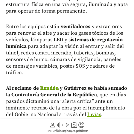
estructura física en una vía segura, iluminada y apta
para operar de forma permanente.
Entre los equipos están
ventiladores
y extractores
para renovar el aire y sacar los gases tóxicos de los
vehículos,
lámparas LED y s
istemas de regulación
lumínica
para adaptar la visión al entrar y salir del
túnel, redes contra incendio, tuberías, bombas,
sensores de humo, cámaras de vigilancia, paneles
de mensajes variables, postes SOS y radares de
tráfico.
Al reclamo de
Rendón
y Gutiérrez se había sumado
la Contraloría General de la República
, que en días
pasados dictaminó una “alerta crítica” ante un
inminente retraso de la obra por el incumplimiento
del Gobierno Nacional a través del
Invías
.
person
graphic_eq
play_arrow
photo_camera
account_circle
Mi Perfil
Pódcast
Reportajes gráficos
Videos
Suscríbete