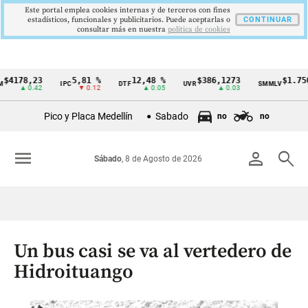
Este portal emplea cookies internas y de terceros con fines
estadísticos, funcionales y publicitarios. Puede aceptarlas o
CONTINUAR
consultar más en nuestra
politica de cookies
78,23
5,81 %
12,48 %
$386,1273
$1.750.905
IPC
DTF
UVR
SMMLV
Cintillo
▲ 0.42
▼ 0.12
▲ 0.05
▲ 0.03
—
de
Pico y Placa Medellín
Sabado
no
no
indicadores
económicos
menu
person
search
Sábado
, 8 de Agosto de 2026
Colombia
Un bus casi se va al vertedero de
Hidroituango