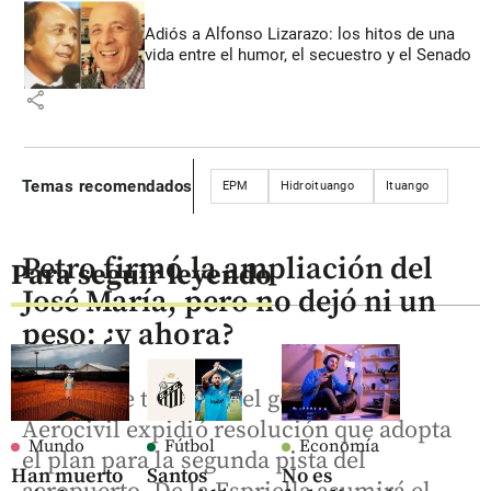
Adiós a Alfonso Lizarazo: los hitos de una
vida entre el humor, el secuestro y el Senado
share
Temas recomendados
EPM
Hidroituango
Ituango
Petro firmó la ampliación del
Para seguir leyendo
José María, pero no dejó ni un
peso: ¿y ahora?
A horas de terminar el gobierno, la
Aerocivil expidió resolución que adopta
Mundo
Fútbol
Economía
el plan para la segunda pista del
Han muerto
Santos
No es