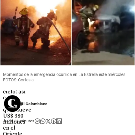
share
Arsenal
en partido
amistoso
share
Oriente
Antioqueño
Momentos de la emergencia ocurrida en La Estrella este miércoles.
Flores que
FOTOS: Cortesía
cruzan el
cielo: así
es el
negocio
El Colombiano
que mueve
US$ 380
millones
hace 35 minutos
en el
Oriente