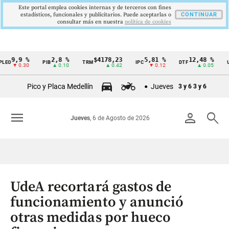
Este portal emplea cookies internas y de terceros con fines
estadísticos, funcionales y publicitarios. Puede aceptarlas o
CONTINUAR
consultar más en nuestra
politica de cookies
,9 %
2,8 %
$4178,23
5,81 %
12,48 %
$3
PIB
TRM
IPC
DTF
UVR
Cintillo
0.30
▲ 0.10
▲ 0.42
▼ 0.12
▲ 0.05
de
Pico y Placa Medellín
Jueves
3 y 6
3 y 6
indicadores
económicos
menu
person
search
Jueves
, 6 de Agosto de 2026
Colombia
UdeA recortará gastos de
funcionamiento y anunció
otras medidas por hueco