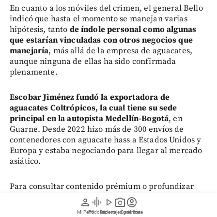
En cuanto a los móviles del crimen, el general Bello
indicó que hasta el momento se manejan varias
hipótesis, tanto
de índole personal como algunas
que estarían vinculadas con otros negocios que
manejaría
, más allá de la empresa de aguacates,
aunque ninguna de ellas ha sido confirmada
plenamente.
Escobar Jiménez fundó la exportadora de
aguacates Coltrópicos, la cual tiene su sede
principal en la autopista Medellín-Bogotá
, en
Guarne. Desde 2022 hizo más de 300 envíos de
contenedores con aguacate hass a Estados Unidos y
Europa y estaba negociando para llegar al mercado
asiático.
Para consultar contenido prémium o profundizar
sobre sus temas de interés de Medellín, Antioquia,
person
graphic_eq
play_arrow
photo_camera
account_circle
Colombia y el mundo,
regístrese aquí
.
Mi Perfil
Pódcast
Reportajes gráficos
Videos
Suscríbete