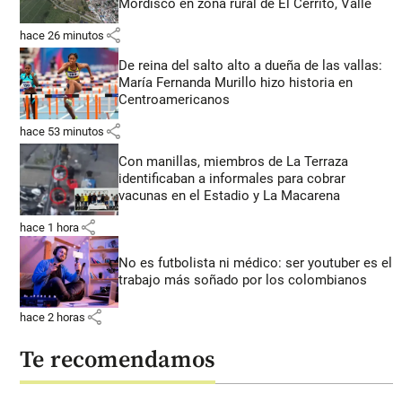
Mordisco en zona rural de El Cerrito, Valle
share
hace 26 minutos
De reina del salto alto a dueña de las vallas:
María Fernanda Murillo hizo historia en
Centroamericanos
share
hace 53 minutos
Con manillas, miembros de La Terraza
identificaban a informales para cobrar
vacunas en el Estadio y La Macarena
share
hace 1 hora
No es futbolista ni médico: ser youtuber es el
trabajo más soñado por los colombianos
share
hace 2 horas
Te recomendamos