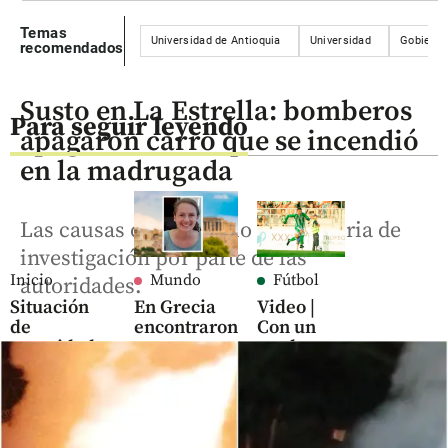
Temas
Universidad de Antioquia
Universidad
Gobierno
recomendados
Susto en La Estrella: bomberos
Para seguir leyendo
apagaron carro que se incendió
en la madrugada
Las causas del incendio son materia de
investigación por parte de las
Inicio
Mundo
Fútbol
autoridades.
Situación
En Grecia
Video |
de
encontraron
Con un
seguridad
muerta a
zurdazo
en Cali
una mujer
infernal
en una
al ángulo,
share
maleta: hay
Nelson
capturado
Deossa le
anotó al