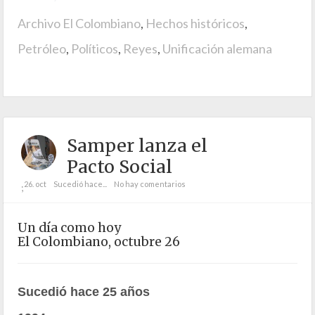
Archivo El Colombiano
,
Hechos históricos
,
Petróleo
,
Políticos
,
Reyes
,
Unificación alemana
Samper lanza el
Pacto Social
26. oct
Sucedió hace...
No hay comentarios
;
Un día como hoy
El Colombiano, octubre 26
Sucedió hace 25 años