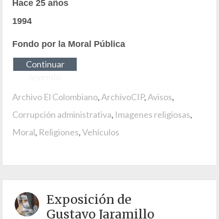
Hace 25 años
1994
Fondo por la Moral Pública
Continuar
leyendo
Archivo El Colombiano
,
ArchivoCIP
,
Avisos
,
Corrupción administrativa
,
Imagenes religiosas
,
Moral
,
Religiones
,
Vehículos
Exposición de
Gustavo Jaramillo