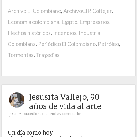
Archivo El Colombiano
,
ArchivoCIP
,
Coltejer
,
Economía colombiana
,
Egipto
,
Empresarios
,
Hechos históricos
,
Incendios
,
Industria
Colombiana
,
Periódico El Colombiano
,
Petróleo
,
Tormentas
,
Tragedias
Jesusita Vallejo, 90
años de vida al arte
01. nov
Sucedió hace...
No hay comentarios
;
Un día como hoy