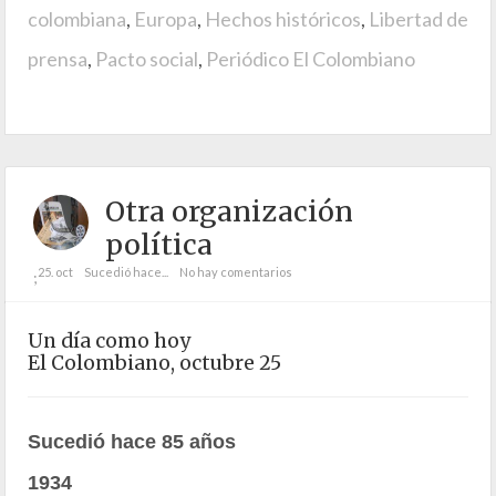
colombiana
,
Europa
,
Hechos históricos
,
Libertad de
prensa
,
Pacto social
,
Periódico El Colombiano
Otra organización
política
25. oct
Sucedió hace...
No hay comentarios
;
Un día como hoy
El Colombiano, octubre 25
Sucedió hace 85 años
1934