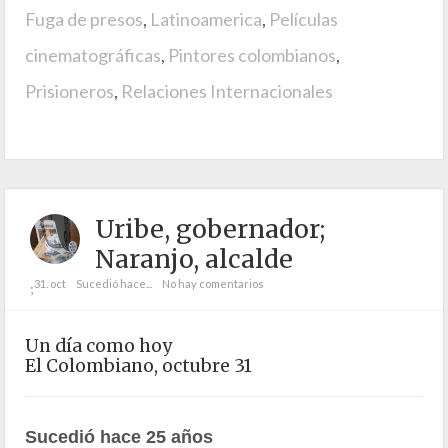
Fuga de presos
,
Latinoamerica
,
Películas
cinematográficas
,
Pintores colombianos
,
Prisioneros
,
Relaciones Internacionales
Uribe, gobernador;
Naranjo, alcalde
31. oct
Sucedió hace...
No hay comentarios
;
Un día como hoy
El Colombiano, octubre 31
Sucedió hace 25 años