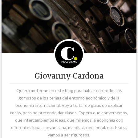
Giovanny Cardona
Quiero meterme en este blog para hablar con todos los
gomosos de los temas del entorno económico y de la
economía internacional. Voy a tratar de guiar, de explicar
cosas, pero no pretendo dar clases. Espero que conversemos,
que intercambiemos ideas, que miremos la economía con
diferentes lupas: keynesiana, marxista, neoliberal, etc. Eso sí,
vamos a ser rigurosos.