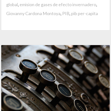
global
,
emision de gases de efecto invernadero
,
Giovanny Cardona Montoya
,
PIB
,
pib per-capita