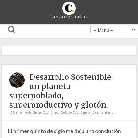
La caja registradora
Desarrollo Sostenible:
un planeta
superpoblado,
superproductivo y glotón.
27. ene
Actualidad Económica
Debate Económico
1 comentario
;
El primer quinto de siglo me deja una conclusión