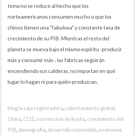
tema no se reduce al hecho que los
norteamericanos consumen mucho o que los
chinos tienen una “fabulosa” y constante tasa de
crecimiento de su PIB. Mientras el resto del
planeta se mueva bajo el mismo espíritu -producir
más y consumir más-, las fábricas seguirán
encendiendo sus calderas, no importan en qué
lugar lo hagan ni para quién produzcan.
blog la caja registradora
,
calentamiento global
,
China
,
CO2
,
convencion de kyoto
,
crecimiento del
PIB
,
demografia
,
desarrollo sostenible
,
economia