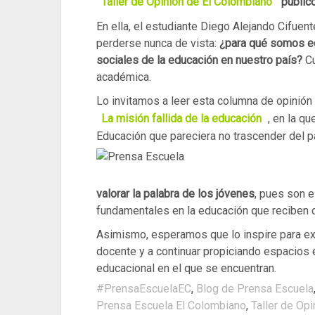
Taller de Opinión de El Colombiano
publicó
En ella, el estudiante Diego Alejando Cifuen
perderse nunca de vista:
¿para qué somos ed
sociales de la educación en nuestro país?
Cu
académica.
Lo invitamos a leer esta columna de opinión q
La misión fallida de la educación
, en la q
Educación que pareciera no trascender del pa
valorar la palabra de los jóvenes
, pues son 
fundamentales en la educación que reciben 
Asimismo, esperamos que lo inspire para ex
docente y a continuar propiciando espacios 
educacional en el que se encuentran.
#PrensaEscuelaEC
,
Blog de Prensa Escuela
Prensa Escuela El Colombiano
,
Taller de Op