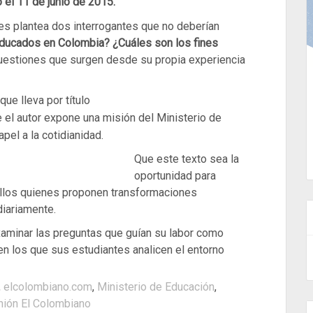
 el 11 de junio de 2015.
tes plantea dos interrogantes que no deberían
ucados en Colombia? ¿Cuáles son los fines
estiones que surgen desde su propia experiencia
ue lleva por título
ue el autor expone una misión del Ministerio de
pel a la cotidian
idad.
Que este texto sea la
oportunidad para
ellos quienes proponen transformaciones
diariamente.
aminar las preguntas que guían su labor como
en los que sus estudiantes analicen el entorno
,
elcolombiano.com
,
Ministerio de Educación
,
inión El Colombiano