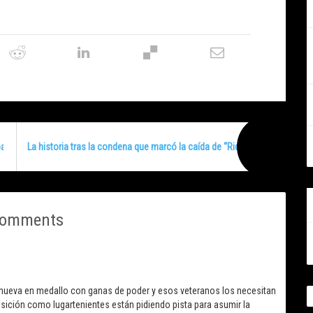
 banda “San Pablo”
La historia tras la condena que marcó la caída de “Richard”, líder de “la 
comments
 nueva en medallo con ganas de poder y esos veteranos los necesitan
osición como lugartenientes están pidiendo pista para asumir la