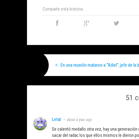
Comparte esta historia
En una reunión mataron a “Adiel”, jefe de la
51 
Letal
•
about a year ago
Se calentó medallo otra vez, hay una generación
sacar del radar, los que ellos mismos le dieron p