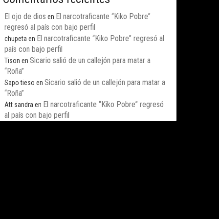
El ojo de dios
El narcotraficante “Kiko Pobre”
en
regresó al país con bajo perfil
El narcotraficante “Kiko Pobre” regresó al
chupeta
en
país con bajo perfil
Sicario salió de un callejón para matar a
Tison
en
“Roña”
Sicario salió de un callejón para matar a
Sapo tieso
en
“Roña”
El narcotraficante “Kiko Pobre” regresó
Att sandra
en
al país con bajo perfil