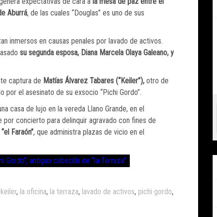
genera expectativas de cara a
la mesa de paz entre el
de Aburrá
, de las cuales “Douglas” es uno de sus
ltan inmersos en causas penales por lavado de activos.
pasado
su segunda esposa, Diana Marcela Olaya Galeano, y
ente captura de
Matías Álvarez Tabares (“Keiler”),
otro de
o por el asesinato de su exsocio “Pichi Gordo”.
na casa de lujo en la vereda Llano Grande, en el
 por concierto para delinquir agravado con fines de
“el Faraón”
, que administra plazas de vicio en el
i Gordo”, antiguo cabecilla de “la Terraza”.
,
keiler
,
la oficina
,
la terraza
,
lavado de activos
,
pichi gordo
,