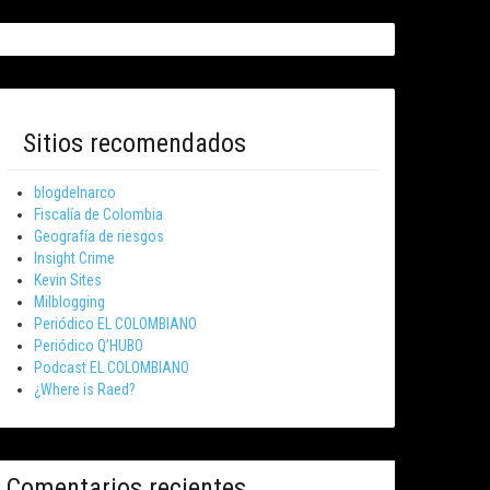
Sitios recomendados
blogdelnarco
Fiscalía de Colombia
Geografía de riesgos
Insight Crime
Kevin Sites
Milblogging
Periódico EL COLOMBIANO
Periódico Q’HUBO
Podcast EL COLOMBIANO
¿Where is Raed?
Comentarios recientes