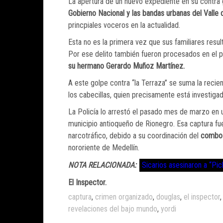
La apertura de un nuevo expediente en su contra 
Gobierno Nacional y las bandas urbanas del Valle 
princpiales voceros en la actualidad.
Esta no es la primera vez que sus familiares resu
Por ese delito también fueron procesados en el 
su hermano Gerardo Muñoz Martínez.
A este golpe contra “la Terraza” se suma la reci
los cabecillas, quien precisamente está investigad
La Policía lo arrestó el pasado mes de marzo en u
municipio antioqueño de Rionegro. Esa captura fue
narcotráfico, debido a su coordinación del
combo 
nororiente de Medellín.
NOTA RELACIONADA:
Sicarios asesinaron a “Pich
El Inspector.
captura
,
crimen organizado
,
douglas
,
el inspector
revelaciones del bajo mundo
,
yordi