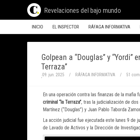
Revelaciones del bajo mundo
INICIO
EL INSPECTOR
RÁFAGA INFORMATIVA
Golpean a “Douglas” y “Yordi” e
Terraza”
09. jun. 2025
/
RÁFAGA INFORMATIVA
/
51 com
;
En una operación contra las finanzas de la mafia
criminal “la Terraza”
, tras la judicialización de 
Martínez (“Douglas”) y Juan Pablo Taborda Zamora
La acción judicial fue ejecutada este lunes 9 de j
de Lavado de Activos y la Dirección de Investigació