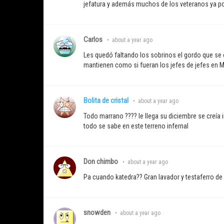
jefatura y además muchos de los veteranos ya p
Carlos
•
about a year ago
Les quedó faltando los sobrinos el gordo que se
mantienen como si fueran los jefes de jefes en M
Bolita de cristal
•
about a year ago
Todo marrano ???? le llega su diciembre se creía i
todo se sabe en este terreno infernal
Don chimbo
•
about a year ago
Pa cuando katedra?? Gran lavador y testaferro d
snowden
•
about a year ago