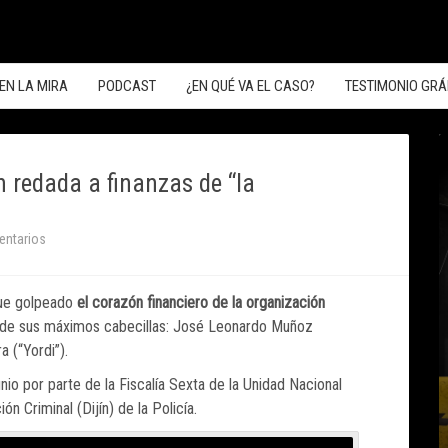
EN LA MIRA
PODCAST
¿EN QUÉ VA EL CASO?
TESTIMONIO GRÁ
n redada a finanzas de “la
entarios
 fue golpeado
el corazón financiero de la organización
dos de sus máximos cabecillas: José Leonardo Muñoz
 (“Yordi”).
unio por parte de la Fiscalía Sexta de la Unidad Nacional
n Criminal (Dijín) de la Policía.