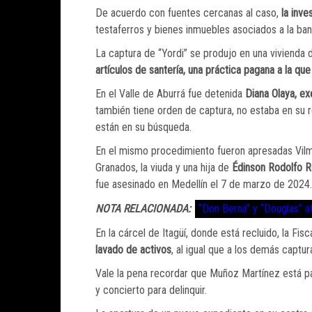
De acuerdo con fuentes cercanas al caso,
la inve
testaferros y bienes inmuebles asociados a la ban
La captura de “Yordi” se produjo en una vivienda
artículos de santería, una práctica pagana a la qu
En el Valle de Aburrá fue detenida
Diana Olaya, ex
también tiene orden de captura, no estaba en su r
están en su búsqueda.
En el mismo procedimiento fueron apresadas Vilm
Granados, la viuda y una hija de
Édinson Rodolfo Ro
fue asesinado en Medellín el 7 de marzo de 2024.
NOTA RELACIONADA:
“Don Berna” y “Douglas” at
En la cárcel de Itagüí, donde está recluido, la Fisc
lavado de activos
, al igual que a los demás captur
Vale la pena recordar que Muñoz Martínez está 
y concierto para delinquir.