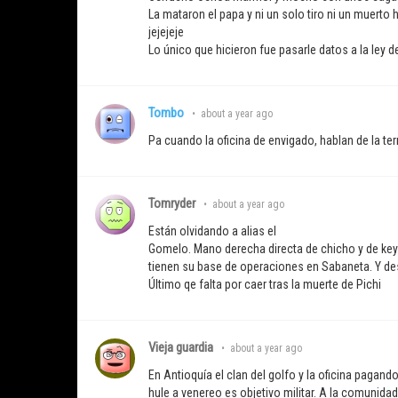
La mataron el papa y ni un solo tiro ni un muerto
jejejeje
Lo único que hicieron fue pasarle datos a la ley d
Tombo
•
about a year ago
Pa cuando la oficina de envigado, hablan de la te
Tomryder
•
about a year ago
Están olvidando a alias el
Gomelo. Mano derecha directa de chicho y de keyle
tienen su base de operaciones en Sabaneta. Y de
Último qe falta por caer tras la muerte de Pichi
Vieja guardia
•
about a year ago
En Antioquía el clan del golfo y la oficina pagan
hule a venereo es objetivo militar. A la comunida