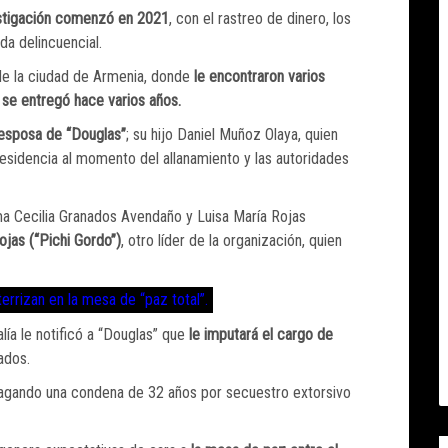
stigación comenzó en 2021
, con el rastreo de dinero, los
da delincuencial.
 de la ciudad de Armenia, donde
le encontraron varios
e se entregó hace varios años.
esposa de “Douglas”
; su hijo Daniel Muñoz Olaya, quien
esidencia al momento del allanamiento y las autoridades
a Cecilia Granados Avendaño y Luisa María Rojas
jas (“Pichi Gordo”)
, otro líder de la organización, quien
errizan en la mesa de “paz total”.
alía le notificó a “Douglas” que
le imputará el cargo de
ados.
pagando una condena de 32 años por secuestro extorsivo