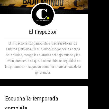
El Inspector
El Inspector es un periodista especializado en los
asuntos judiciales. En su diario trasegar por las calles
de la ciudad, recoge las historias del bajo mundo y las
revela, conciente de que la sensación de seguridad de
las personas no se puede construir sobre la base de la
ignorancia.
Escucha la temporada
completa