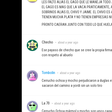
LES FALTO ALIAS EL GAGO QUE LE MANEJA TODO
EL GAGO ES MAS QUE LA VACA PRATICAMENTE, 
SOBRINOS ALIAS EL CHIVO Y JAIME. EL CHIVO 
TIENEN MUCHA PLATA Y NO TIENEN EMPRESAS NI 
PRONTO CAERAN JUNTO CON TODO LO QUE HUELA
Checho
•
about a year ago
Ese payaso de checho que se cree la propia firma
con respeto al abuelo
Tombolin
•
about a year ago
Cerrucho ochoa y mocho perjudicaron a duglas el a
sacaron del camino a yordi sin un solo tiro
La 70
•
about a year ago
Cerrucho Ochoa mármol y mocho son unos cag