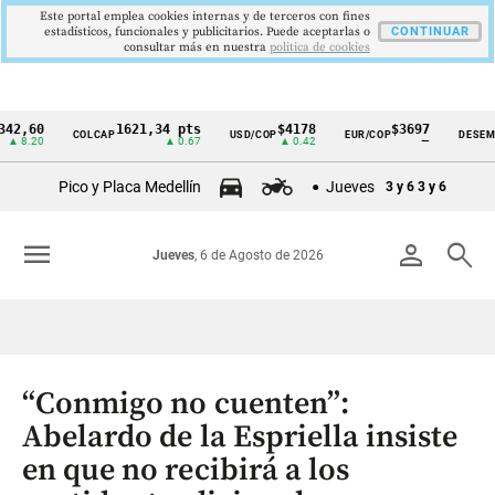
Este portal emplea cookies internas y de terceros con fines
estadísticos, funcionales y publicitarios. Puede aceptarlas o
CONTINUAR
consultar más en nuestra
politica de cookies
0
1621,34 pts
$4178
$3697
9
COLCAP
USD/COP
EUR/COP
DESEMPLEO
Cintillo
20
▲ 0.67
▲ 0.42
—
▼
de
Pico y Placa Medellín
Jueves
3 y 6
3 y 6
indicadores
económicos
menu
person
search
Jueves
, 6 de Agosto de 2026
Colombia
“Conmigo no cuenten”:
Abelardo de la Espriella insiste
en que no recibirá a los