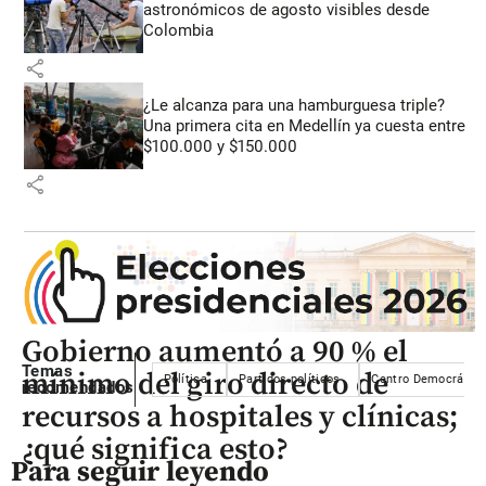
astronómicos de agosto visibles desde
Colombia
share
¿Le alcanza para una hamburguesa triple?
Una primera cita en Medellín ya cuesta entre
$100.000 y $150.000
share
Gobierno aumentó a 90 % el
Temas
mínimo del giro directo de
Política
Partidos políticos
Centro Democrático
recomendados
recursos a hospitales y clínicas;
¿qué significa esto?
Para seguir leyendo