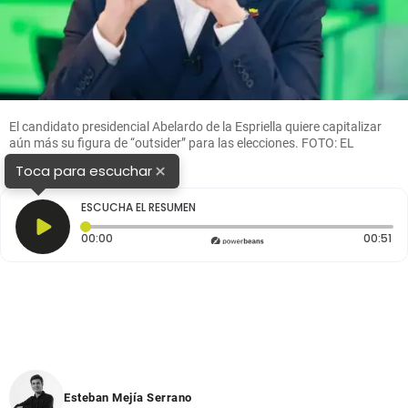
El candidato presidencial Abelardo de la Espriella quiere capitalizar
aún más su figura de “outsider” para las elecciones. FOTO: EL
COLOMBIANO
×
Toca para escuchar
ESCUCHA EL RESUMEN
Tiempo transcurrido: 0 segundos
Du
00:00
00:51
Esteban Mejía Serrano