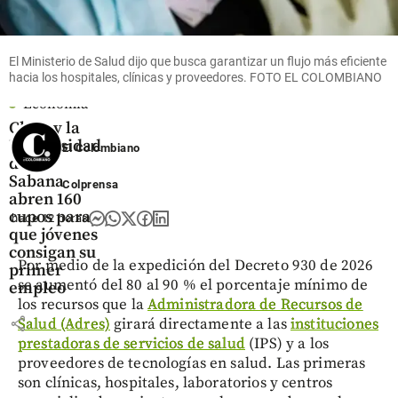
El Ministerio de Salud dijo que busca garantizar un flujo más eficiente
hacia los hospitales, clínicas y proveedores. FOTO EL COLOMBIANO
Economía
Claro y la
Universidad
El Colombiano
de La
Sabana
Colprensa
abren 160
cupos para
hace 12 horas
que jóvenes
consigan su
Por medio de la expedición del Decreto 930 de 2026
primer
se aumentó del 80 al 90 % el porcentaje mínimo de
empleo
los recursos que la
Administradora de Recursos de
share
Salud (Adres)
girará directamente a las
instituciones
prestadoras de servicios de salud
(IPS) y a los
proveedores de tecnologías en salud. Las primeras
son clínicas, hospitales, laboratorios y centros