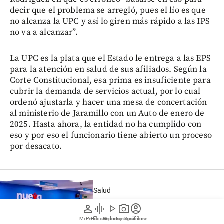
decir que el problema se arregló, pues el lío es que
no alcanza la UPC y así lo giren más rápido a las IPS
no va a alcanzar”.
La UPC es la plata que el Estado le entrega a las EPS
para la atención en salud de sus afiliados. Según la
Corte Constitucional, esa prima es insuficiente para
cubrir la demanda de servicios actual, por lo cual
ordenó ajustarla y hacer una mesa de concertación
al ministerio de Jaramillo con un Auto de enero de
2025. Hasta ahora, la entidad no ha cumplido con
eso y por eso el funcionario tiene abierto un proceso
por desacato.
Salud
person
graphic_eq
play_arrow
photo_camera
account_circle
Ponen lupa a contrato para dar
atención a pacientes con VIH que la
Mi Perfil
Pódcast
Reportajes gráficos
Videos
Suscríbete