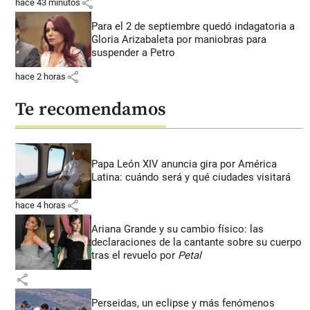
share
hace 43 minutos
Para el 2 de septiembre quedó indagatoria a
Gloria Arizabaleta por maniobras para
suspender a Petro
share
hace 2 horas
Te recomendamos
Papa León XIV anuncia gira por América
Latina: cuándo será y qué ciudades visitará
share
hace 4 horas
Ariana Grande y su cambio físico: las
declaraciones de la cantante sobre su cuerpo
tras el revuelo por
Petal
share
Perseidas, un eclipse y más fenómenos