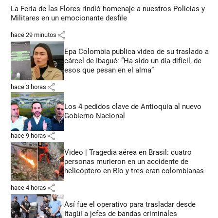
La Feria de las Flores rindió homenaje a nuestros Policias y
Militares en un emocionante desfile
share
hace 29 minutos
Epa Colombia publica video de su traslado a
cárcel de Ibagué: “Ha sido un día difícil, de
esos que pesan en el alma”
share
hace 3 horas
Los 4 pedidos clave de Antioquia al nuevo
Gobierno Nacional
share
hace 9 horas
Video | Tragedia aérea en Brasil: cuatro
personas murieron en un accidente de
helicóptero en Río y tres eran colombianas
share
hace 4 horas
Así fue el operativo para trasladar desde
Itagüí a jefes de bandas criminales