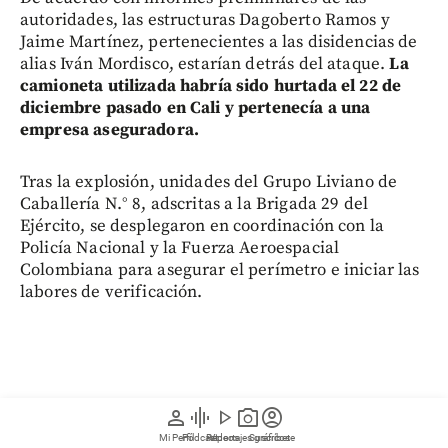
autoridades, las estructuras Dagoberto Ramos y
Jaime Martínez, pertenecientes a las disidencias de
alias Iván Mordisco, estarían detrás del ataque.
La
camioneta utilizada habría sido hurtada el 22 de
diciembre pasado en Cali y pertenecía a una
empresa aseguradora.
Tras la explosión, unidades del Grupo Liviano de
Caballería N.° 8, adscritas a la Brigada 29 del
Ejército, se desplegaron en coordinación con la
Policía Nacional y la Fuerza Aeroespacial
Colombiana para asegurar el perímetro e iniciar las
labores de verificación.
person
graphic_eq
play_arrow
photo_camera
account_circle
Mi Perfil
Pódcast
Reportajes gráficos
Videos
Suscríbete