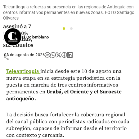
Tragedia en
Teleantioquia refuerza su presencia en las regiones de Antioquia con
centros informativos permanentes en nuevas zonas. FOTO Santiago
Tailandia:
Olivares
Adolescente
asesinó a 7
1
2
personas,
El Colombiano
entre ellas,
sus abuelos
08 de agosto de 2026
share
Teleantioquia
inicia desde este 10 de agosto una
nueva etapa en su estrategia periodística con la
puesta en marcha de tres centros informativos
permanentes en
Urabá, el Oriente y el Suroeste
antioqueño.
La decisión busca fortalecer la cobertura regional
del canal público con periodistas radicados en cada
subregión, capaces de informar desde el territorio
con contexto y cercanía.