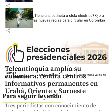
share
¿Tiene una patineta o cicla eléctrica? Ojo a
las nuevas reglas para circular en Colombia
share
Teleantioquia amplía su
Temas
cobertura: tendrá centros
Pacto Histórico
RTVC
Resultados votación
recomendados
informativos permanentes en
Urabá, Oriente y Suroeste
Para seguir leyendo
Tres periodistas con conocimiento de