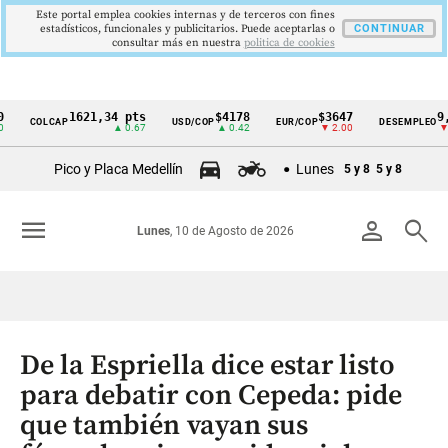
Este portal emplea cookies internas y de terceros con fines
estadísticos, funcionales y publicitarios. Puede aceptarlas o
CONTINUAR
consultar más en nuestra
politica de cookies
1621,34 pts
$4178
$3647
9,9 %
COLCAP
USD/COP
EUR/COP
DESEMPLEO
Cintillo
▲ 0.67
▲ 0.42
▼ 2.00
▼ 0.30
de
Pico y Placa Medellín
Lunes
5 y 8
5 y 8
indicadores
económicos
menu
person
search
Lunes
, 10 de Agosto de 2026
Colombia
De la Espriella dice estar listo
para debatir con Cepeda: pide
que también vayan sus