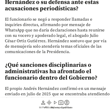
Hernández o su defensa ante estas
acusaciones periodísticas?
El funcionario se negó a responder llamadas e
inquiries directas, afirmando por mensaje de
WhatsApp que no daría declaraciones hasta reunirse
con su vocero y apoderado legal, el abogado Julio
César Ortiz Gutiérrez. Hernández sostuvo que por vía
de mensajería solo atendería temas oficiales de las
comunicaciones de la Presidencia.
¿Qué sanciones disciplinarias o
administrativas ha afrontado el
funcionario dentro del Gobierno?
El propio Andrés Hernández confirmó en un mensaje
enviado en julio de 2025 que se encontraba atendiendo
dos procesos disciplinarios en su contra. Sin embargo,
person
graphic_eq
play_arrow
photo_camera
account_circle
el gobierno no detalla cuáles autoridades u organismos
Mi Perfil
Pódcast
Reportajes gráficos
Videos
Suscríbete