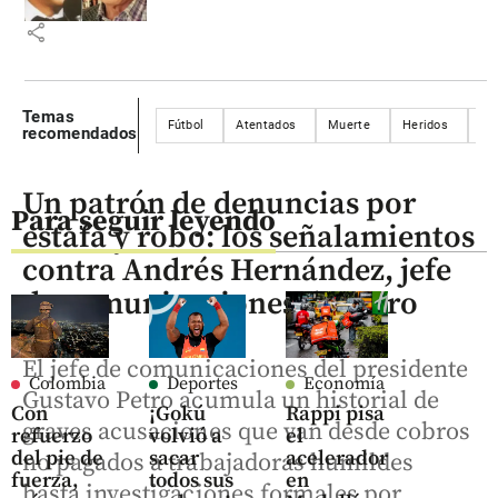
share
Temas
Fútbol
Atentados
Muerte
Heridos
am
recomendados
Un patrón de denuncias por
Para seguir leyendo
estafa y robo: los señalamientos
contra Andrés Hernández, jefe
de comunicaciones de Petro
El jefe de comunicaciones del presidente
Colombia
Deportes
Economía
Gustavo Petro acumula un historial de
Con
¡Gokú
Rappi pisa
graves acusaciones que van desde cobros
refuerzo
volvió a
el
del pie de
sacar
acelerador
no pagados a trabajadoras humildes
fuerza,
todos sus
en
hasta investigaciones formales por