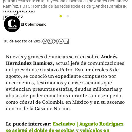
patrón recurrente en la trayectoria diplomática de Andrés Hernández
crédito
Ramírez. FOTO: Tomada de las redes sociales de @AndresCamiloHR
multiplicada
por diez
1
2
El Colombiano
share
05 de agosto de 2026
Nuevas y graves denuncias se caen sobre
Andrés
Hernández Ramírez
, actual jefe de comunicaciones
del presidente Gustavo Petro. Este miércoles 5 de
agosto, se conoció un expediente compuesto por
documentos, testimonios y conversaciones que
evidencian presuntas estafas, deudas millonarias y
abusos de poder cometidos durante su desempeño
como cónsul de Colombia en México y en su ascenso
dentro de la Casa de Nariño.
Le puede interesar:
Exclusivo | Augusto Rodríguez
se asignó el doble de escoltas y vehículos en