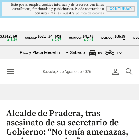
Este portal emplea cookies internas y de terceros con fines
estadísticos, funcionales y publicitarios. Puede aceptarlas o
CONTINUAR
consultar más en nuestra
politica de cookies
,60
1621,34 pts
$4178
$3639
COLCAP
USD/COP
EUR/COP
DESEMPLE
Cintillo
8.20
▲ 0.67
▲ 0.42
—
de
Pico y Placa Medellín
Sabado
no
no
indicadores
económicos
menu
person
search
Sábado
, 8 de Agosto de 2026
Colombia
Alcalde de Pradera, tras
asesinato de su secretario de
Gobierno: “No tenía amenazas,