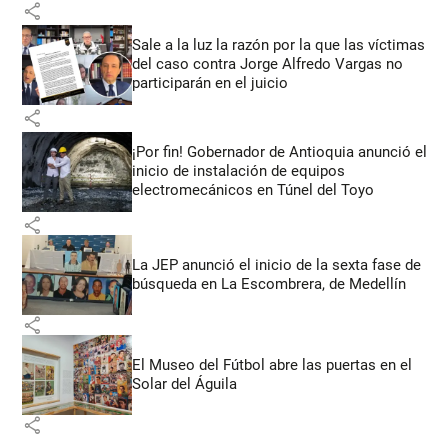
share
Sale a la luz la razón por la que las víctimas
del caso contra Jorge Alfredo Vargas no
participarán en el juicio
share
¡Por fin! Gobernador de Antioquia anunció el
inicio de instalación de equipos
electromecánicos en Túnel del Toyo
share
La JEP anunció el inicio de la sexta fase de
búsqueda en La Escombrera, de Medellín
share
El Museo del Fútbol abre las puertas en el
Solar del Águila
share