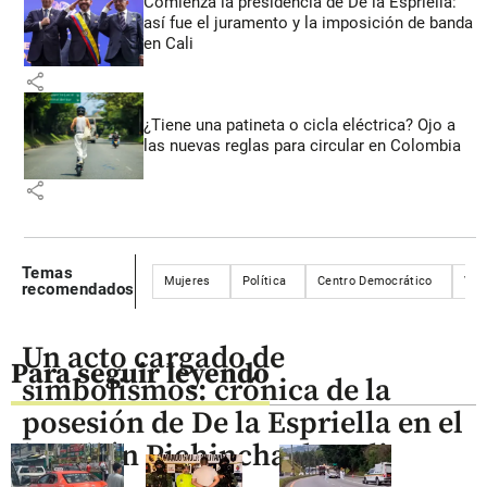
Comienza la presidencia de De la Espriella:
así fue el juramento y la imposición de banda
en Cali
share
¿Tiene una patineta o cicla eléctrica? Ojo a
las nuevas reglas para circular en Colombia
share
Temas
Mujeres
Política
Centro Democrático
Viol
recomendados
Un acto cargado de
Para seguir leyendo
simbolismos: crónica de la
posesión de De la Espriella en el
batallón Pichincha de Cali