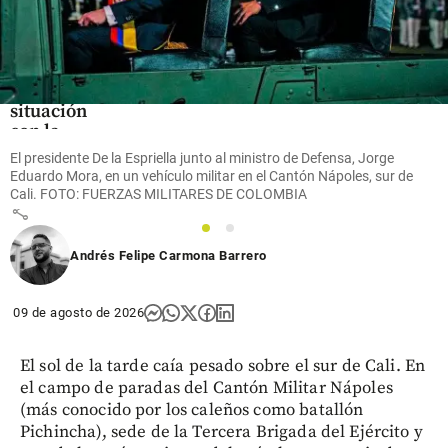
de ceniza
en el
volcán
Puracé:
así está la
situación
con la
alerta
El presidente De la Espriella junto al ministro de Defensa, Jorge
naranja
Eduardo Mora, en un vehículo militar en el Cantón Nápoles, sur de
Cali. FOTO: FUERZAS MILITARES DE COLOMBIA
share
1
2
Andrés Felipe Carmona Barrero
09 de agosto de 2026
El sol de la tarde caía pesado sobre el sur de Cali. En
el campo de paradas del Cantón Militar Nápoles
(más conocido por los caleños como batallón
Pichincha), sede de la Tercera Brigada del Ejército y