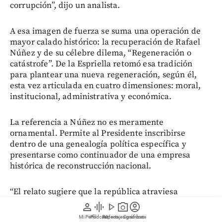
corrupción”, dijo un analista.
A esa imagen de fuerza se suma una operación de
mayor calado histórico: la recuperación de Rafael
Núñez y de su célebre dilema, “Regeneración o
catástrofe”. De la Espriella retomó esa tradición
para plantear una nueva regeneración, según él,
esta vez articulada en cuatro dimensiones: moral,
institucional, administrativa y económica.
La referencia a Núñez no es meramente
ornamental. Permite al Presidente inscribirse
dentro de una genealogía política específica y
presentarse como continuador de una empresa
histórica de reconstrucción nacional.
“El relato sugiere que la república atraviesa
nuevamente un momento de deterioro que exige
person
graphic_eq
play_arrow
photo_camera
account_circle
autoridad, disciplina y transformación institucional.
Mi Perfil
Pódcast
Reportajes gráficos
Videos
Suscríbete