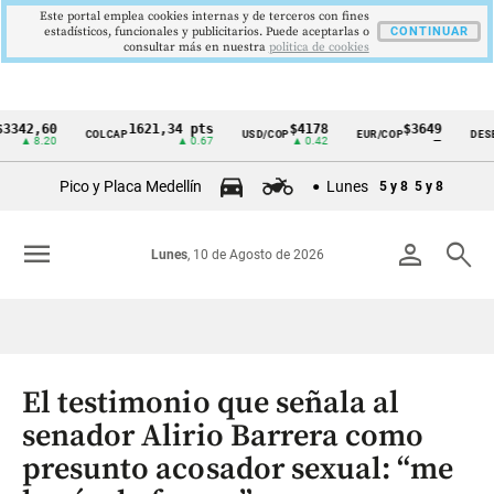
Este portal emplea cookies internas y de terceros con fines
estadísticos, funcionales y publicitarios. Puede aceptarlas o
CONTINUAR
consultar más en nuestra
politica de cookies
,60
1621,34 pts
$4178
$3649
COLCAP
USD/COP
EUR/COP
DESEMPLE
Cintillo
8.20
▲ 0.67
▲ 0.42
—
de
Pico y Placa Medellín
Lunes
5 y 8
5 y 8
indicadores
económicos
menu
person
search
Lunes
, 10 de Agosto de 2026
Colombia
El testimonio que señala al
senador Alirio Barrera como
presunto acosador sexual: “me