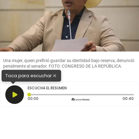
Una mujer, quien prefirió guardar su identidad bajo reserva, denunció
penalmente al senador. FOTO: CONGRESO DE LA REPÚBLICA.
×
Toca para escuchar
ESCUCHA EL RESUMEN
Tiempo transcurrido: 0 segundos
Du
00:00
00:40