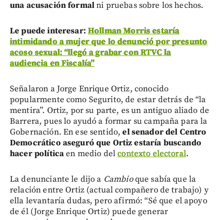
una acusación formal
ni pruebas sobre los hechos.
Le puede interesar:
Hollman Morris estaría
intimidando a mujer que lo denunció por presunto
acoso sexual: “llegó a grabar con RTVC la
audiencia en Fiscalía”
Señalaron a Jorge Enrique Ortiz, conocido
popularmente como Segurito, de estar detrás de “la
mentira”. Ortiz, por su parte, es un antiguo aliado de
Barrera, pues lo ayudó a formar su campaña para la
Gobernación. En ese sentido,
el senador del Centro
Democrático aseguró que Ortiz estaría buscando
hacer política
en medio del
contexto electoral
.
La denunciante le dijo a
Cambio
que sabía que la
relación entre Ortiz (actual compañero de trabajo) y
ella levantaría dudas, pero afirmó: “Sé que el apoyo
de él (Jorge Enrique Ortiz) puede generar