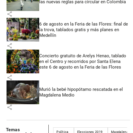
las nuevas reglas para circular en Colombia
share
6 de agosto en la Feria de las Flores: final de
la trova, tablados gratis y más planes en
Medellín
share
Concierto gratuito de Arelys Henao, tablado
en el Centro y recorridos por Santa Elena
este 6 de agosto en la Feria de las Flores
share
Murió la bebé hipopótamo rescatada en el
Magdalena Medio
share
Temas
Política
Elecciones 2019
Magdalena