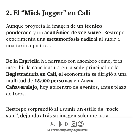
2. El “Mick Jagger” en Cali
Aunque proyecta la imagen de un
técnico
ponderado
y un
académico de voz suave
, Restrepo
experimenta una
metamorfosis radical
al subir a
una tarima política.
De la Espriella
ha narrado con asombro cómo, tras
inscribir la candidatura en la sede principal de la
Registraduría en Cali
, el economista se dirigió a una
multitud de
15.000 personas
en
Arena
Cañaveralejo
, hoy epicentro de eventos, antes plaza
de toros.
Restrepo sorprendió al asumir un estilo de
“rock
star”
, dejando atrás su imagen solemne para
conectar con el público de forma
“electrizante”
,
person
graphic_eq
play_arrow
photo_camera
account_circle
como ha dicho Abelardo.
Mi Perfil
Pódcast
Reportajes gráficos
Videos
Suscríbete