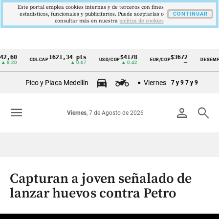
Este portal emplea cookies internas y de terceros con fines
estadísticos, funcionales y publicitarios. Puede aceptarlas o
CONTINUAR
consultar más en nuestra
politica de cookies
0
1621,34 pts
$4178
$3672
9
COLCAP
USD/COP
EUR/COP
DESEMPLEO
Cintillo
0
▲ 0.67
▲ 0.42
—
▼
de
Pico y Placa Medellín
Viernes
7 y 9
7 y 9
indicadores
económicos
menu
person
search
Viernes
, 7 de Agosto de 2026
Colombia
Capturan a joven señalado de
lanzar huevos contra Petro