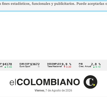
 fines estadísticos, funcionales y publicitarios. Puede aceptarlas
8
$3672
9,9 %
2,8 %
EUR/COP
DESEMPLEO
PIB
TRM
Euro Spot
Tasa Nacional
Crec. Anual
Tasa Rep
2
—
▼ 0.30
▲ 0.10
Viernes
, 7 de Agosto de 2026