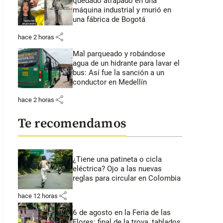
quedado atrapado en una
máquina industrial y murió en
una fábrica de Bogotá
share
hace 2 horas
Mal parqueado y robándose
agua de un hidrante para lavar el
bus: Así fue la sanción a un
conductor en Medellín
share
hace 2 horas
Te recomendamos
¿Tiene una patineta o cicla
eléctrica? Ojo a las nuevas
reglas para circular en Colombia
share
hace 12 horas
6 de agosto en la Feria de las
Flores: final de la trova, tablados