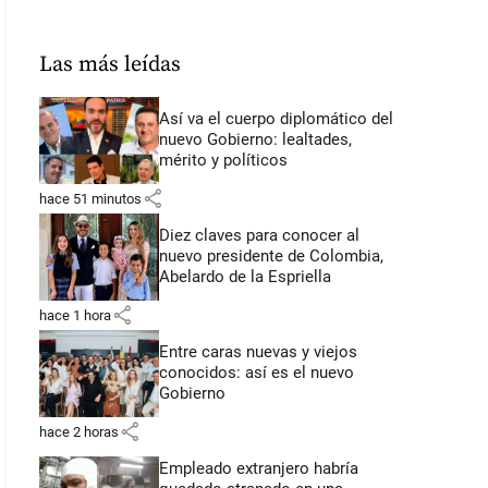
Las más leídas
Así va el cuerpo diplomático del
nuevo Gobierno: lealtades,
mérito y políticos
share
hace 51 minutos
Diez claves para conocer al
nuevo presidente de Colombia,
Abelardo de la Espriella
share
hace 1 hora
Entre caras nuevas y viejos
conocidos: así es el nuevo
Gobierno
share
hace 2 horas
Empleado extranjero habría