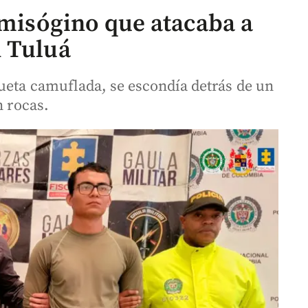
 misógino que atacaba a
n Tuluá
queta camuflada, se escondía detrás de un
n rocas.