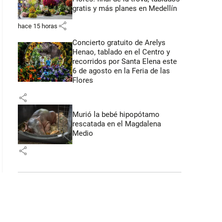
gratis y más planes en Medellín
share
hace 15 horas
Concierto gratuito de Arelys
Henao, tablado en el Centro y
recorridos por Santa Elena este
6 de agosto en la Feria de las
Flores
share
Murió la bebé hipopótamo
rescatada en el Magdalena
Medio
share