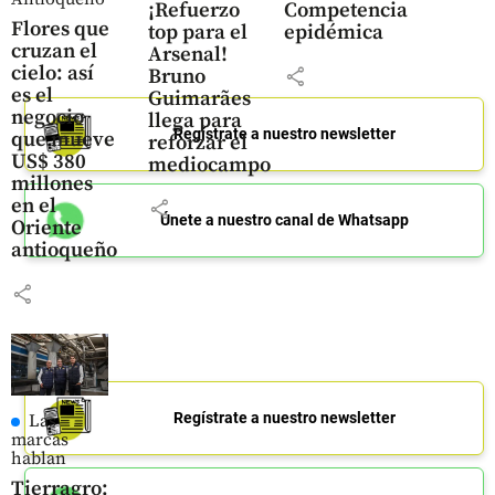
¡Refuerzo
Competencia
Flores que
top para el
epidémica
cruzan el
Arsenal!
cielo: así
share
Bruno
es el
Guimarães
negocio
llega para
Regístrate a nuestro newsletter
que mueve
reforzar el
US$ 380
mediocampo
millones
en el
share
Únete a nuestro canal de Whatsapp
Oriente
antioqueño
share
Regístrate a nuestro newsletter
Las
marcas
hablan
Tierragro: