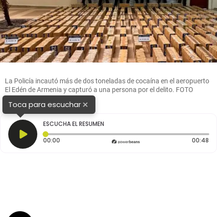
La Policía incautó más de dos toneladas de cocaína en el aeropuerto
El Edén de Armenia y capturó a una persona por el delito. FOTO
cortesía
×
Toca para escuchar
ESCUCHA EL RESUMEN
Tiempo transcurrido: 0 segundos
Du
00:00
00:48