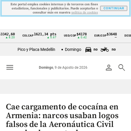
Este portal emplea cookies internas y de terceros con fines
estadísticos, funcionales y publicitarios. Puede aceptarlas o
CONTINUAR
consultar más en nuestra
politica de cookies
42,60
1621,34 pts
$4178
$3648
COLCAP
USD/COP
EUR/COP
DESEMP
Cintillo
▲ 8.20
▲ 0.67
▲ 0.42
—
de
Pico y Placa Medellín
Domingo
no
no
indicadores
económicos
menu
person
search
Domingo
, 9 de Agosto de 2026
Colombia
Cae cargamento de cocaína en
Armenia: narcos usaban logos
falsos de la Aeronáutica Civil