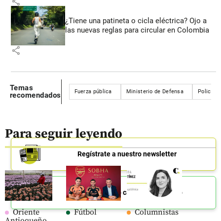
share
¿Tiene una patineta o cicla eléctrica? Ojo a
las nuevas reglas para circular en Colombia
share
Temas
Fuerza pública
Ministerio de Defensa
Policía
recomendados
Para seguir leyendo
Regístrate a nuestro newsletter
Únete a nuestro canal de Whatsapp
Oriente
Fútbol
Columnistas
Antioqueño