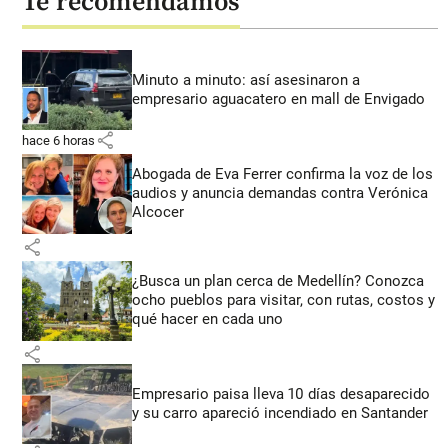
Te recomendamos
Minuto a minuto: así asesinaron a
empresario aguacatero en mall de Envigado
share
hace 6 horas
Abogada de Eva Ferrer confirma la voz de los
audios y anuncia demandas contra Verónica
Alcocer
share
¿Busca un plan cerca de Medellín? Conozca
ocho pueblos para visitar, con rutas, costos y
qué hacer en cada uno
share
Empresario paisa lleva 10 días desaparecido
y su carro apareció incendiado en Santander