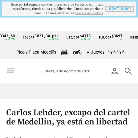
Este portal emplea cookies internas y de terceros con fines
estadísticos, funcionales y publicitarios. Puede aceptarlas o
CONTINUAR
consultar más en nuestra
politica de cookies
60
1621,34 pts
$4178
$3697
COLCAP
USD/COP
EUR/COP
DESEMPLEO
Cintillo
.20
▲ 0.67
▲ 0.42
—
de
Pico y Placa Medellín
Jueves
3 y 6
3 y 6
indicadores
económicos
menu
person
search
Jueves
, 6 de Agosto de 2026
Colombia
Carlos Lehder, excapo del cartel
de Medellín, ya está en libertad