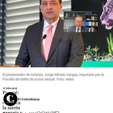
contra
paramédico
hace 12
share
horas
Enel, AES
y Celsia:
share
habrían
alterado
precios en
la Bolsa
de
Energía
share
El presentador de noticias, Jorge Alfredo Vargas, imputado por la
Fiscalía del delito de acoso sexual. Foto: redes
Colombia
Volcán
Puracé:
qué
El Colombiano
significa
la alerta
naranja y