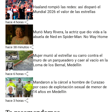
Haaland rompió las redes: así disparó el
Mundial 2026 el valor de las estrellas
share
hace 4 horas
Murió Mary Rivera, la actriz que dio vida a la
abuela de Ned en Spider-Man: No Way Home
share
hace 38 minutos
Mujer murió al estrellar su carro contra el
muro de un parqueadero y caer al vacío en la
Loma de los Bernal, Medellín
share
hace 6 horas
Mandaron a la cárcel a hombre de Curazao
por caso de explotación sexual de menor de
14 años en Medellín
share
hace 3 horas