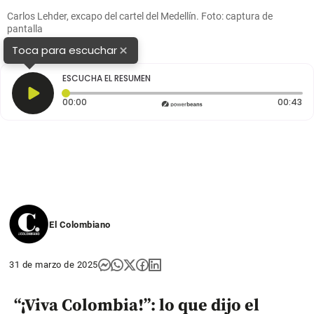
Carlos Lehder, excapo del cartel del Medellín. Foto: captura de
pantalla
×
Toca para escuchar
ESCUCHA EL RESUMEN
Tiempo transcurrido: 0 segundos
Du
00:00
00:43
El Colombiano
31 de marzo de 2025
“¡Viva Colombia!”: lo que dijo el