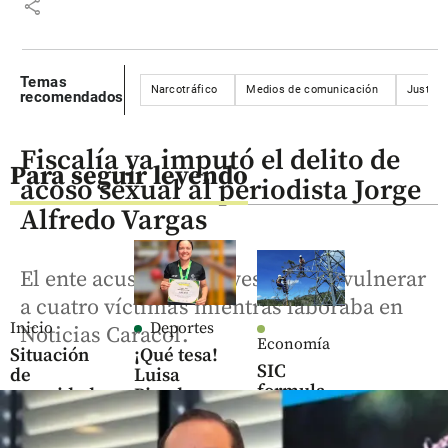
share
Temas
Narcotráfico
Medios de comunicación
Justici
recomendados
Fiscalía ya imputó el delito de
Para seguir leyendo
acoso sexual al periodista Jorge
Alfredo Vargas
El ente acusador lo investiga por vulnerar
a cuatro víctimas mientras laboraba en
Inicio
Deportes
Noticias Caracol.
Economía
Situación
¡Qué tesa!
SIC
de
Luisa
formula
seguridad
Pineda es
pliego de
en Cali
bombera,
cargos
deportista y