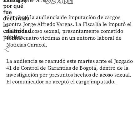
04 de agosto de 2026
por qué
fue
Concluyó la audiencia de imputación de cargos
declarada
contra Jorge Alfredo Vargas. La Fiscalía le imputó el
la
calamidad
delito de acoso sexual, presuntamente cometido
pública
contra cuatro víctimas en un entorno laboral de
Noticias Caracol.
share
La audiencia se reanudó este martes ante el Juzgado
41 de Control de Garantías de Bogotá, dentro de la
investigación por presuntos hechos de acoso sexual.
El comunicador no aceptó el cargo imputado.