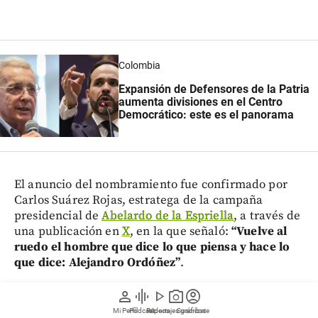
Colombia
Expansión de Defensores de la Patria
aumenta divisiones en el Centro
Democrático: este es el panorama
El anuncio del nombramiento fue confirmado por
Carlos Suárez Rojas, estratega de la campaña
presidencial de
Abelardo de la Espriella
, a través de
una publicación en
X
, en la que señaló:
“Vuelve al
ruedo el hombre que dice lo que piensa y hace lo
que dice: Alejandro Ordóñez”
.
person
graphic_eq
play_arrow
photo_camera
account_circle
Lea más:
“Nos toca trabajar mucho. Vamos a ver si
Mi Perfil
Pódcast
Reportajes gráficos
Videos
Suscríbete
este viejito todavía es capaz”: Uribe tras la