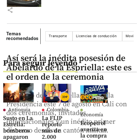
share
Temas
Transporte
Licencias de conducción
Movilida
recomendados
Así será la inédita posesión de
Para seguir leyendo
Abelardo de la Espriella: este es
el orden de la ceremonia
Abelardo de la Espriella asumirá la
Presidencia este 7 de agosto en Cali con
Antioquia
Colombia
dos ceremonias, invitados
Economía
Susto en La
La FLIP
internacionales y un inédito primer
Ecopetrol
Estrella:
reportó
avanza en
discurso desde un cantón militar.
bomberos
más de
la compra
apagaron
2.000