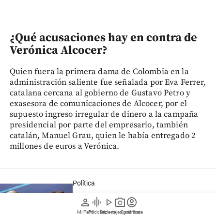
¿Qué acusaciones hay en contra de
Verónica Alcocer?
Quien fuera la primera dama de Colombia en la
administración saliente fue señalada por Eva Ferrer,
catalana cercana al gobierno de Gustavo Petro y
exasesora de comunicaciones de Alcocer, por el
supuesto ingreso irregular de dinero a la campaña
presidencial por parte del empresario, también
catalán, Manuel Grau, quien le había entregado 2
millones de euros a Verónica.
Política
Verónica Alcocer dice que salió del país
person
graphic_eq
play_arrow
photo_camera
account_circle
por “compromisos personales” y que
Mi Perfil
Pódcast
Reportajes gráficos
Videos
Suscríbete
volverá para atender escándalo de Eva