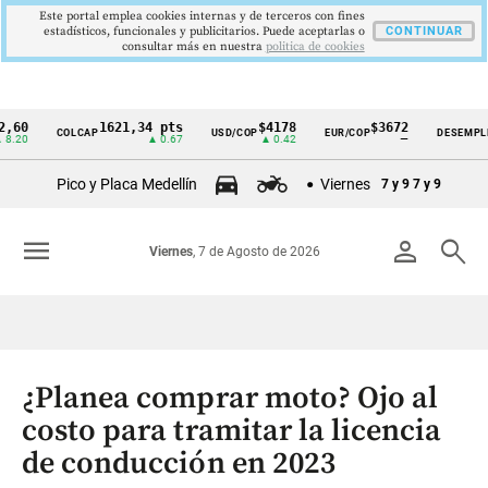
Este portal emplea cookies internas y de terceros con fines
estadísticos, funcionales y publicitarios. Puede aceptarlas o
CONTINUAR
consultar más en nuestra
politica de cookies
1621,34 pts
$4178
$3672
9,
COLCAP
USD/COP
EUR/COP
DESEMPLEO
Cintillo
▲ 0.67
▲ 0.42
—
▼ 
de
Pico y Placa Medellín
Viernes
7 y 9
7 y 9
indicadores
económicos
menu
person
search
Viernes
, 7 de Agosto de 2026
Colombia
¿Planea comprar moto? Ojo al
costo para tramitar la licencia
de conducción en 2023