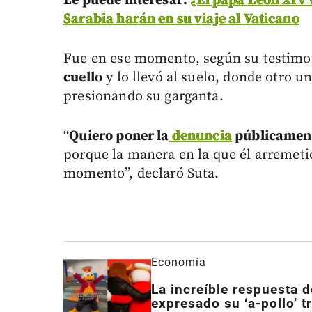
L
e puede interesar:
¿El papa León XIV v
Sarabia harán en su viaje al Vaticano
Fue en ese momento, según su testimo
cuello
y lo llevó al suelo, donde otro u
presionando su garganta.
“
Quiero poner la
denuncia
públicament
porque la manera en la que él arremeti
momento”, declaró Suta.
Economía
La increíble respuesta d
expresado su ‘a-pollo’ t