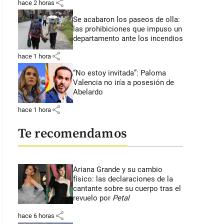
share
hace 2 horas
Se acabaron los paseos de olla:
las prohibiciones que impuso un
departamento ante los incendios
share
hace 1 hora
“No estoy invitada”: Paloma
Valencia no iría a posesión de
Abelardo
share
hace 1 hora
Te recomendamos
Ariana Grande y su cambio
físico: las declaraciones de la
cantante sobre su cuerpo tras el
revuelo por
Petal
share
hace 6 horas