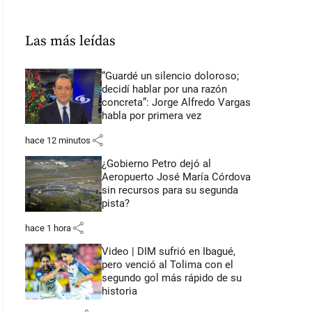
Las más leídas
“Guardé un silencio doloroso;
decidí hablar por una razón
concreta”: Jorge Alfredo Vargas
habla por primera vez
share
hace 12 minutos
¿Gobierno Petro dejó al
Aeropuerto José María Córdova
sin recursos para su segunda
pista?
share
hace 1 hora
Video | DIM sufrió en Ibagué,
pero venció al Tolima con el
segundo gol más rápido de su
historia