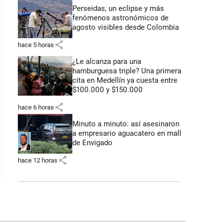
Perseidas, un eclipse y más
fenómenos astronómicos de
agosto visibles desde Colombia
share
hace 5 horas
¿Le alcanza para una
hamburguesa triple? Una primera
cita en Medellín ya cuesta entre
$100.000 y $150.000
share
hace 6 horas
Minuto a minuto: así asesinaron
a empresario aguacatero en mall
de Envigado
share
hace 12 horas