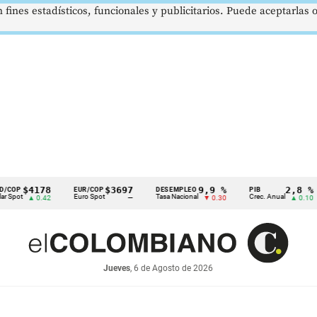
 fines estadísticos, funcionales y publicitarios. Puede aceptarlas
4178
$3697
9,9 %
2,8 %
EUR/COP
DESEMPLEO
PIB
TR
Euro Spot
Tasa Nacional
Crec. Anual
Tasa
 0.42
—
▼ 0.30
▲ 0.10
Jueves
, 6 de Agosto de 2026