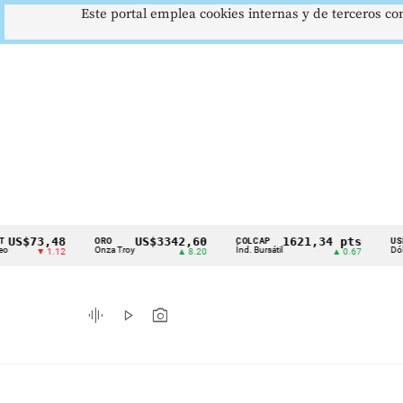
Este portal emplea cookies internas y de terceros con
3,48
US$3342,60
1621,34 pts
$
ORO
COLCAP
USD/COP
Cintillo
Onza Troy
Índ. Bursátil
Dólar Spot
 1.12
▲ 8.20
▲ 0.67
▲
de
indicadores
graphic_eq
play_arrow
photo_camera
económicos
Colombia