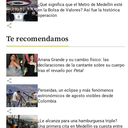
¿Qué significa que el Metro de Medellín esté
en la Bolsa de Valores? Así fue la histórica
operación
share
Te recomendamos
Ariana Grande y su cambio físico: las
declaraciones de la cantante sobre su cuerpo
tras el revuelo por
Petal
share
Perseidas, un eclipse y más fenómenos
astronómicos de agosto visibles desde
Colombia
share
¿Le alcanza para una hamburguesa triple?
Una primera cita en Medellín ya cuesta entre