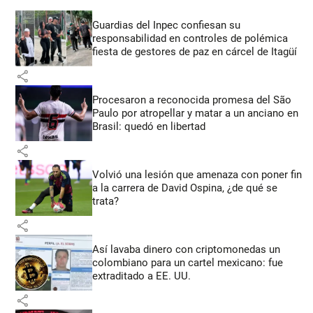
Guardias del Inpec confiesan su
responsabilidad en controles de polémica
fiesta de gestores de paz en cárcel de Itagüí
share
Procesaron a reconocida promesa del São
Paulo por atropellar y matar a un anciano en
Brasil: quedó en libertad
share
Volvió una lesión que amenaza con poner fin
a la carrera de David Ospina, ¿de qué se
trata?
share
Así lavaba dinero con criptomonedas
un
colombiano para un cartel mexicano: fue
extraditado a EE. UU.
share