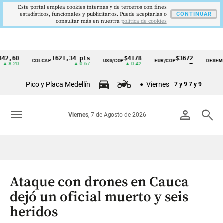
Este portal emplea cookies internas y de terceros con fines
estadísticos, funcionales y publicitarios. Puede aceptarlas o
CONTINUAR
consultar más en nuestra
politica de cookies
60
1621,34 pts
$4178
$3672
COLCAP
USD/COP
EUR/COP
DESEMPLEO
Cintillo
20
▲ 0.67
▲ 0.42
—
de
Pico y Placa Medellín
Viernes
7 y 9
7 y 9
indicadores
económicos
menu
person
search
Viernes
, 7 de Agosto de 2026
Colombia
Ataque con drones en Cauca
dejó un oficial muerto y seis
heridos