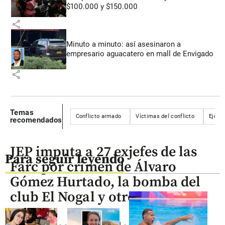
$100.000 y $150.000
share
Minuto a minuto: así asesinaron a
empresario aguacatero en mall de Envigado
share
Temas
Conflicto armado
Víctimas del conflicto
Ejérci
recomendados
JEP imputa a 27 exjefes de las
Para seguir leyendo
Farc por crimen de Álvaro
Gómez Hurtado, la bomba del
club El Nogal y otros casos