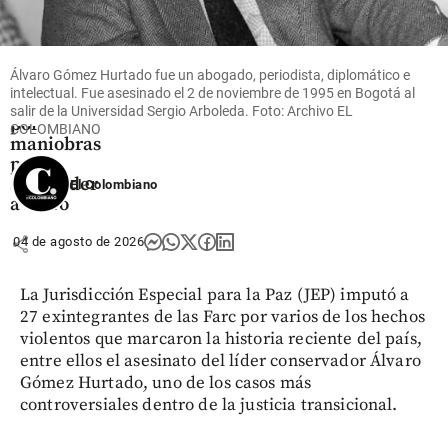
Para el 2 de
septiembre
quedó
indagatoria
Álvaro Gómez Hurtado fue un abogado, periodista, diplomático e
a Gloria
intelectual. Fue asesinado el 2 de noviembre de 1995 en Bogotá al
Arizabaleta
salir de la Universidad Sergio Arboleda. Foto: Archivo EL
por
COLOMBIANO
maniobras
para
suspender
El Colombiano
a Petro
share
04 de agosto de 2026
La Jurisdicción Especial para la Paz (JEP) imputó a
27 exintegrantes de las Farc por varios de los hechos
violentos que marcaron la historia reciente del país,
entre ellos el asesinato del líder conservador Álvaro
Gómez Hurtado, uno de los casos más
controversiales dentro de la justicia transicional.