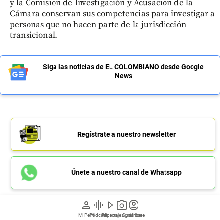
y la Comisión de Investigación y Acusación de la
Cámara conservan sus competencias para investigar a
personas que no hacen parte de la jurisdicción
transicional.
Siga las noticias de EL COLOMBIANO desde Google
News
Regístrate a nuestro newsletter
Únete a nuestro canal de Whatsapp
person
graphic_eq
play_arrow
photo_camera
account_circle
Mi Perfil
Pódcast
Reportajes gráficos
Videos
Suscríbete