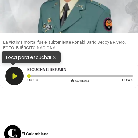
La víctima mortal fue el subteniente Ronald Darío Bedoya Rivero.
FOTO: EJÉRCITO NACIONAL.
×
Toca para escuchar
ESCUCHA EL RESUMEN
Tiempo transcurrido: 0 segundos
Du
00:00
00:48
El Colombiano