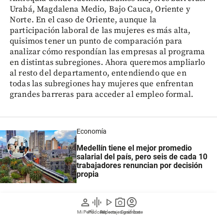
Urabá, Magdalena Medio, Bajo Cauca, Oriente y
Norte. En el caso de Oriente, aunque la
participación laboral de las mujeres es más alta,
quisimos tener un punto de comparación para
analizar cómo respondían las empresas al programa
en distintas subregiones. Ahora queremos ampliarlo
al resto del departamento, entendiendo que en
todas las subregiones hay mujeres que enfrentan
grandes barreras para acceder al empleo formal.
Economía
Medellín tiene el mejor promedio
salarial del país, pero seis de cada 10
trabajadores renuncian por decisión
propia
person
graphic_eq
play_arrow
photo_camera
account_circle
Mi Perfil
Pódcast
Reportajes gráficos
Videos
Suscríbete