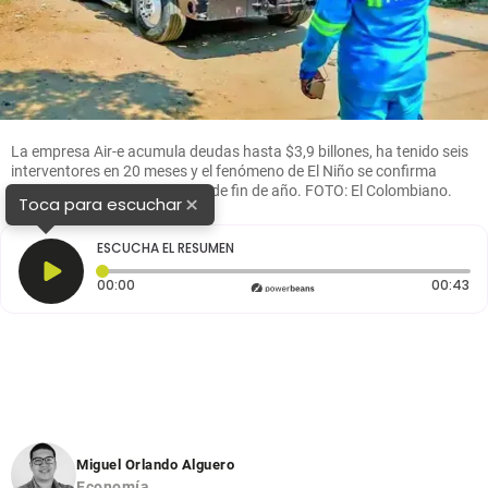
La empresa Air-e acumula deudas hasta $3,9 billones, ha tenido seis
interventores en 20 meses y el fenómeno de El Niño se confirma
como certeza científica antes de fin de año. FOTO: El Colombiano.
×
Toca para escuchar
ESCUCHA EL RESUMEN
Tiempo transcurrido: 0 segundos
Du
00:00
00:43
Miguel Orlando Alguero
Economía