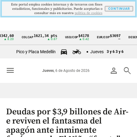
Este portal emplea cookies internas y de terceros con fines
estadísticos, funcionales y publicitarios. Puede aceptarlas o
CONTINUAR
consultar más en nuestra
politica de cookies
60
1621,34 pts
$4178
$3697
COLCAP
USD/COP
EUR/COP
DESEMPLEO
Cintillo
.20
▲ 0.67
▲ 0.42
—
de
Pico y Placa Medellín
Jueves
3 y 6
3 y 6
indicadores
económicos
menu
person
search
Jueves
, 6 de Agosto de 2026
Colombia
Deudas por $3,9 billones de Air-
e reviven el fantasma del
apagón ante inminente