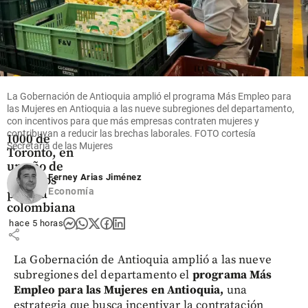
Deportes
Camila
Osorio se
La Gobernación de Antioquia amplió el programa Más Empleo para
las Mujeres en Antioquia a las nueve subregiones del departamento,
despidió
con incentivos para que más empresas contraten mujeres y
del Masters
contribuyan a reducir las brechas laborales. FOTO cortesía
1000 de
Secretaría de las Mujeres
Toronto, en
un año de
Ferney Arias Jiménez
altibajos
Economía
para la
colombiana
hace 5 horas
share
La Gobernación de Antioquia amplió a las nueve
subregiones del departamento el
programa Más
Empleo para las Mujeres en Antioquia,
una
estrategia que busca incentivar la contratación