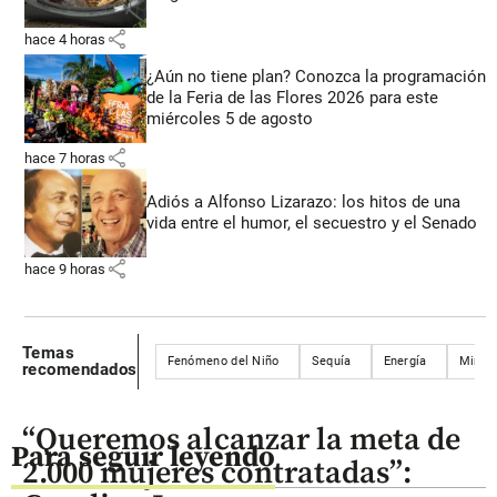
share
hace 4 horas
¿Aún no tiene plan? Conozca la programación
de la Feria de las Flores 2026 para este
miércoles 5 de agosto
share
hace 7 horas
Adiós a Alfonso Lizarazo: los hitos de una
vida entre el humor, el secuestro y el Senado
share
hace 9 horas
Temas
Fenómeno del Niño
Sequía
Energía
Minist
recomendados
“Queremos alcanzar la meta de
Para seguir leyendo
2.000 mujeres contratadas”: