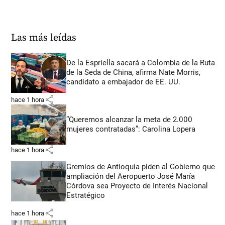
Las más leídas
De la Espriella sacará a Colombia de la Ruta
de la Seda de China, afirma Nate Morris,
candidato a embajador de EE. UU.
share
hace 1 hora
“Queremos alcanzar la meta de 2.000
mujeres contratadas”: Carolina Lopera
share
hace 1 hora
Gremios de Antioquia piden al Gobierno que
ampliación del Aeropuerto José María
Córdova sea Proyecto de Interés Nacional
Estratégico
share
hace 1 hora