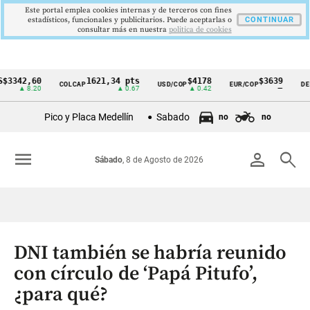
Este portal emplea cookies internas y de terceros con fines
estadísticos, funcionales y publicitarios. Puede aceptarlas o
CONTINUAR
consultar más en nuestra
politica de cookies
2,60
1621,34 pts
$4178
$3639
COLCAP
USD/COP
EUR/COP
DESEMPL
Cintillo
 8.20
▲ 0.67
▲ 0.42
—
de
Pico y Placa Medellín
Sabado
no
no
indicadores
económicos
menu
person
search
Sábado
, 8 de Agosto de 2026
Colombia
DNI también se habría reunido
con círculo de ‘Papá Pitufo’,
¿para qué?