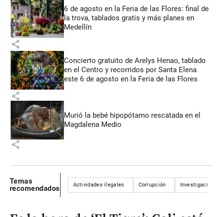
6 de agosto en la Feria de las Flores: final de
la trova, tablados gratis y más planes en
Medellín
share
Concierto gratuito de Arelys Henao, tablado
en el Centro y recorridos por Santa Elena
este 6 de agosto en la Feria de las Flores
share
Murió la bebé hipopótamo rescatada en el
Magdalena Medio
share
Temas
Actividades ilegales
Corrupción
Investigación
recomendados