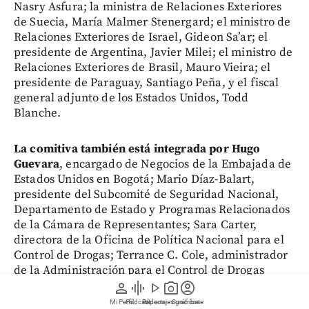
Nasry Asfura; la ministra de Relaciones Exteriores
de Suecia, María Malmer Stenergard; el ministro de
Relaciones Exteriores de Israel, Gideon Sa’ar; el
presidente de Argentina, Javier Milei; el ministro de
Relaciones Exteriores de Brasil, Mauro Vieira; el
presidente de Paraguay, Santiago Peña, y el fiscal
general adjunto de los Estados Unidos, Todd
Blanche.
La comitiva también está integrada por Hugo
Guevara
, encargado de Negocios de la Embajada de
Estados Unidos en Bogotá; Mario Díaz-Balart,
presidente del Subcomité de Seguridad Nacional,
Departamento de Estado y Programas Relacionados
de la Cámara de Representantes; Sara Carter,
directora de la Oficina de Política Nacional para el
Control de Drogas; Terrance C. Cole, administrador
de la Administración para el Control de Drogas
(
DEA
) y Cliff Sims, asesor de Seguridad Nacional del
person
graphic_eq
play_arrow
photo_camera
account_circle
vicepresidente.
Mi Perfil
Pódcast
Reportajes gráficos
Videos
Suscríbete