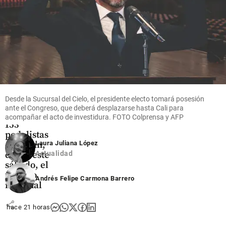
share
Deportes
Arranca
la Vuelta
Desde la Sucursal del Cielo, el presidente electo tomará posesión
a
ante el Congreso, que deberá desplazarse hasta Cali para
Colombia:
acompañar el acto de investidura. FOTO Colprensa y AFP
153
pedalistas
desafían,
Laura Juliana López
desde este
Actualidad
sábado, el
terreno
Andrés Felipe Carmona Barrero
nacional
share
hace 21 horas