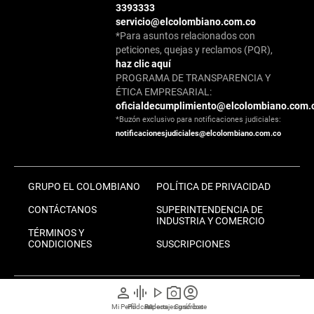
3393333
servicio@elcolombiano.com.co
*Para asuntos relacionados con
peticiones, quejas y reclamos (PQR),
haz clic aquí
PROGRAMA DE TRANSPARENCIA Y
ÉTICA EMPRESARIAL:
oficialdecumplimiento@elcolombiano.com.
*Buzón exclusivo para notificaciones judiciales:
notificacionesjudiciales@elcolombiano.com.co
GRUPO EL COLOMBIANO
POLÍTICA DE PRIVACIDAD
CONTÁCTANOS
SUPERINTENDENCIA DE
INDUSTRIA Y COMERCIO
TÉRMINOS Y
CONDICIONES
SUSCRIPCIONES
person
graphic_eq
play_arrow
photo_camera
account_circle
Mi Perfil
Pódcast
Reportajes gráficos
Videos
Suscríbete