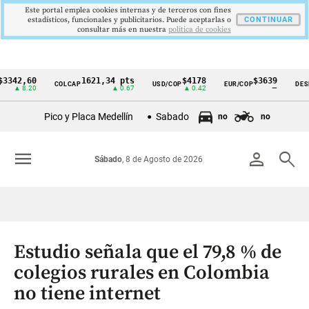
Este portal emplea cookies internas y de terceros con fines
estadísticos, funcionales y publicitarios. Puede aceptarlas o
CONTINUAR
consultar más en nuestra
politica de cookies
,60
1621,34 pts
$4178
$3639
COLCAP
USD/COP
EUR/COP
DESEMPLE
Cintillo
8.20
▲ 0.67
▲ 0.42
—
de
Pico y Placa Medellín
Sabado
no
no
indicadores
económicos
menu
person
search
Sábado
, 8 de Agosto de 2026
Colombia
Estudio señala que el 79,8 % de
colegios rurales en Colombia
no tiene internet