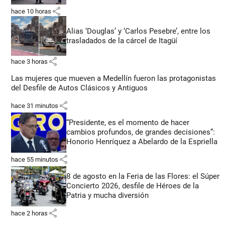
share
hace 10 horas
Alias ‘Douglas’ y ‘Carlos Pesebre’, entre los
trasladados de la cárcel de Itagüí
share
hace 3 horas
Las mujeres que mueven a Medellín fueron las protagonistas
del Desfile de Autos Clásicos y Antiguos
share
hace 31 minutos
“Presidente, es el momento de hacer
cambios profundos, de grandes decisiones”:
Honorio Henríquez a Abelardo de la Espriella
share
hace 55 minutos
8 de agosto en la Feria de las Flores: el Súper
Concierto 2026, desfile de Héroes de la
Patria y mucha diversión
share
hace 2 horas