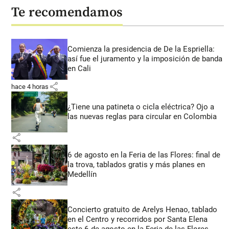
Te recomendamos
Comienza la presidencia de De la Espriella:
así fue el juramento y la imposición de banda
en Cali
share
hace 4 horas
¿Tiene una patineta o cicla eléctrica? Ojo a
las nuevas reglas para circular en Colombia
share
6 de agosto en la Feria de las Flores: final de
la trova, tablados gratis y más planes en
Medellín
share
Concierto gratuito de Arelys Henao, tablado
en el Centro y recorridos por Santa Elena