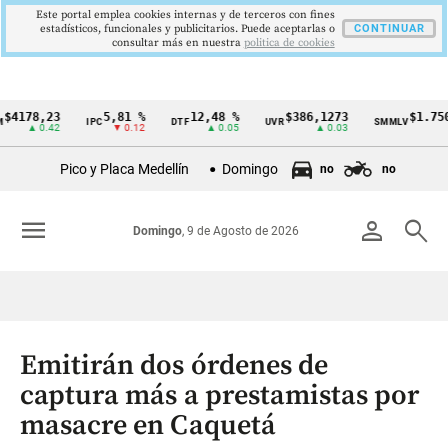
Este portal emplea cookies internas y de terceros con fines
estadísticos, funcionales y publicitarios. Puede aceptarlas o
CONTINUAR
consultar más en nuestra
politica de cookies
78,23
5,81 %
12,48 %
$386,1273
$1.750.905
IPC
DTF
UVR
SMMLV
Cintillo
▲ 0.42
▼ 0.12
▲ 0.05
▲ 0.03
—
de
Pico y Placa Medellín
Domingo
no
no
indicadores
económicos
menu
person
search
Domingo
, 9 de Agosto de 2026
Colombia
Emitirán dos órdenes de
captura más a prestamistas por
masacre en Caquetá