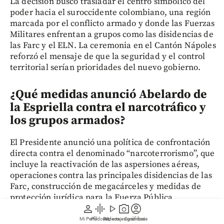
La decisión buscó trasladar el centro simbólico del
poder hacia el suroccidente colombiano, una región
marcada por el conflicto armado y donde las Fuerzas
Militares enfrentan a grupos como las disidencias de
las Farc y el ELN. La ceremonia en el Cantón Nápoles
reforzó el mensaje de que la seguridad y el control
territorial serían prioridades del nuevo gobierno.
¿Qué medidas anunció Abelardo de
la Espriella contra el narcotráfico y
los grupos armados?
El Presidente anunció una política de confrontación
directa contra el denominado “narcoterrorismo”, que
incluye la reactivación de las aspersiones aéreas,
operaciones contra las principales disidencias de las
Farc, construcción de megacárceles y medidas de
protección jurídica para la Fuerza Pública.
person
graphic_eq
play_arrow
photo_camera
account_circle
Mi Perfil
Pódcast
Reportajes gráficos
Videos
Suscríbete