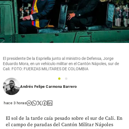
Cita
Textual
share
El presidente De la Espriella junto al ministro de Defensa, Jorge
Eduardo Mora, en un vehículo militar en el Cantón Nápoles, sur de
Cali. FOTO: FUERZAS MILITARES DE COLOMBIA
1
2
Andrés Felipe Carmona Barrero
hace 3 horas
El sol de la tarde caía pesado sobre el sur de Cali. En
el campo de paradas del Cantón Militar Nápoles