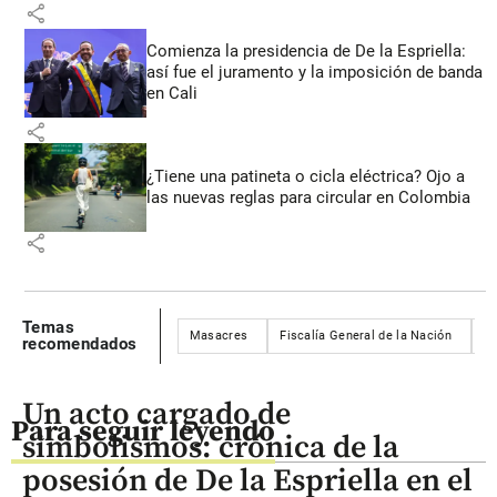
share
Comienza la presidencia de De la Espriella:
así fue el juramento y la imposición de banda
en Cali
share
¿Tiene una patineta o cicla eléctrica? Ojo a
las nuevas reglas para circular en Colombia
share
Temas
Masacres
Fiscalía General de la Nación
C
recomendados
Un acto cargado de
Para seguir leyendo
simbolismos: crónica de la
posesión de De la Espriella en el