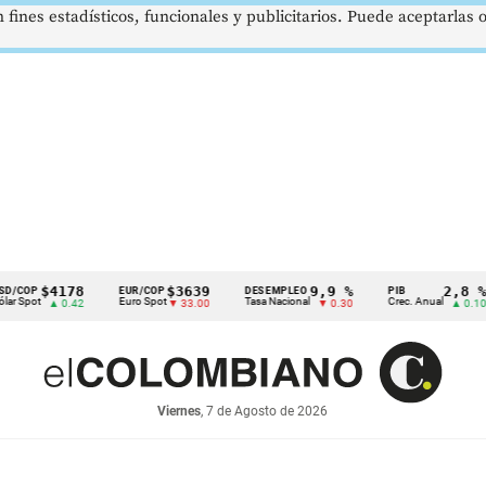
 fines estadísticos, funcionales y publicitarios. Puede aceptarlas
$4178
$3639
9,9 %
2,8 %
EUR/COP
DESEMPLEO
PIB
Euro Spot
Tasa Nacional
Crec. Anual
T
▲ 0.42
▼ 33.00
▼ 0.30
▲ 0.10
Viernes
, 7 de Agosto de 2026