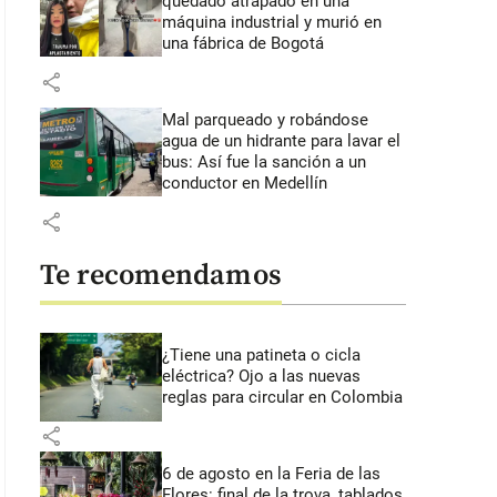
quedado atrapado en una
máquina industrial y murió en
una fábrica de Bogotá
share
Mal parqueado y robándose
agua de un hidrante para lavar el
bus: Así fue la sanción a un
conductor en Medellín
share
Te recomendamos
¿Tiene una patineta o cicla
eléctrica? Ojo a las nuevas
reglas para circular en Colombia
share
6 de agosto en la Feria de las
Flores: final de la trova, tablados