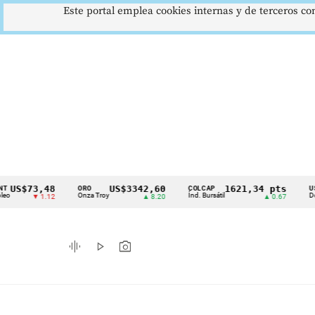
Este portal emplea cookies internas y de terceros con
73,48
US$3342,60
1621,34 pts
ORO
COLCAP
USD/COP
Cintillo
Onza Troy
Índ. Bursátil
Dólar Spot
▼ 1.12
▲ 8.20
▲ 0.67
de
indicadores
graphic_eq
play_arrow
photo_camera
económicos
Colombia