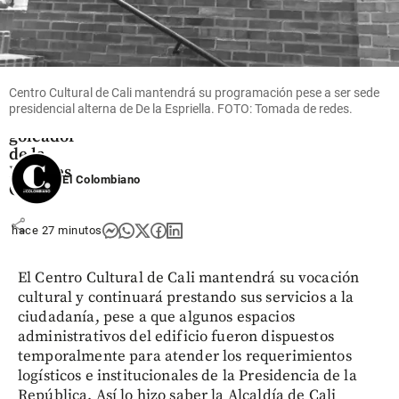
Fútbol
Video:
Lionel
Messi
marcó
Centro Cultural de Cali mantendrá su programación pese a ser sede
doblete y
presidencial alterna de De la Espriella. FOTO: Tomada de redes.
ya es el
goleador
de la
Leagues
El Colombiano
Cup
share
hace 27 minutos
El Centro Cultural de Cali mantendrá su vocación
cultural y continuará prestando sus servicios a la
ciudadanía, pese a que algunos espacios
administrativos del edificio fueron dispuestos
temporalmente para atender los requerimientos
logísticos e institucionales de la Presidencia de la
República. Así lo hizo saber la Alcaldía de Cali