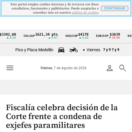
Este portal emplea cookies internas y de terceros con fines
estadísticos, funcionales y publicitarios. Puede aceptarlas o
CONTINUAR
consultar más en nuestra
politica de cookies
2,60
1621,34 pts
$4178
$3639
COLCAP
USD/COP
EUR/COP
DESEMPL
Cintillo
 8.20
▲ 0.67
▲ 0.42
▼ 33.00
de
Pico y Placa Medellín
Viernes
7 y 9
7 y 9
indicadores
económicos
menu
person
search
Viernes
, 7 de Agosto de 2026
Colombia
Fiscalía celebra decisión de la
Corte frente a condena de
exjefes paramilitares