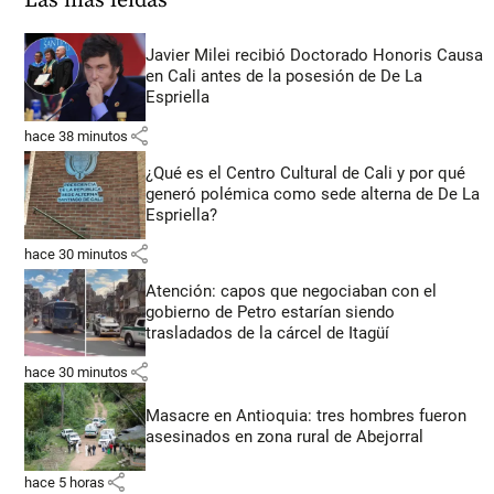
Las más leídas
Javier Milei recibió Doctorado Honoris Causa
en Cali antes de la posesión de De La
Espriella
share
hace 38 minutos
¿Qué es el Centro Cultural de Cali y por qué
generó polémica como sede alterna de De La
Espriella?
share
hace 30 minutos
Atención: capos que negociaban con el
gobierno de Petro estarían siendo
trasladados de la cárcel de Itagüí
share
hace 30 minutos
Masacre en Antioquia: tres hombres fueron
asesinados en zona rural de Abejorral
share
hace 5 horas