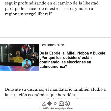
seguir profundizando en el camino de la libertad
para poder hacer de nuestros países y nuestra
región un vergel liberal”.
Elecciones 2026
De la Espriella, Milei, Noboa y Bukele:
¿Por qué los ‘outsiders’ están
dominando las elecciones en
Latinoamérica?
Durante su discurso, el mandatario también aludió a
la situación económica que heredó su
administración, describiéndola como la peor crisis
person
graphic_eq
play_arrow
photo_camera
account_circle
en la historia argentina, con un desequilibrio
Mi Perfil
Pódcast
Reportajes gráficos
Videos
Suscríbete