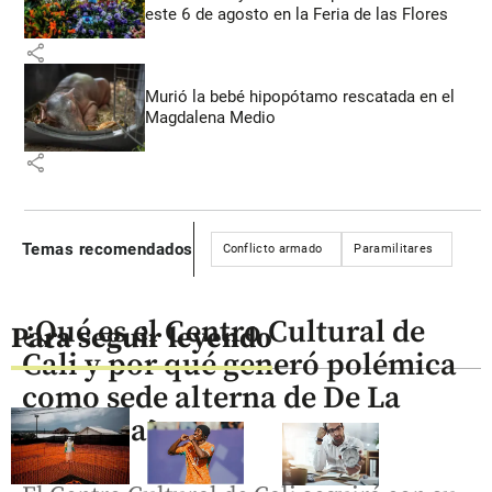
este 6 de agosto en la Feria de las Flores
share
Murió la bebé hipopótamo rescatada en el
Magdalena Medio
share
Temas recomendados
Conflicto armado
Paramilitares
¿Qué es el Centro Cultural de
Para seguir leyendo
Cali y por qué generó polémica
como sede alterna de De La
Espriella?