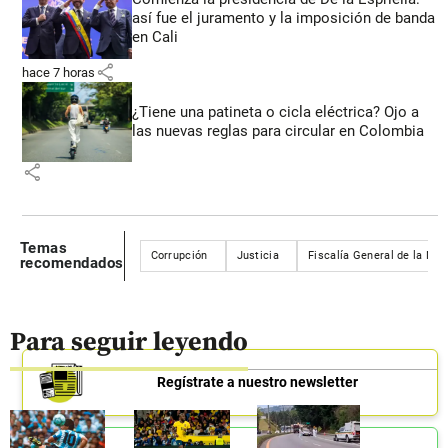
así fue el juramento y la imposición de banda
en Cali
share
hace 7 horas
¿Tiene una patineta o cicla eléctrica? Ojo a
las nuevas reglas para circular en Colombia
share
Temas
Corrupción
Justicia
Fiscalía General de la Nac
recomendados
Para seguir leyendo
Regístrate a nuestro newsletter