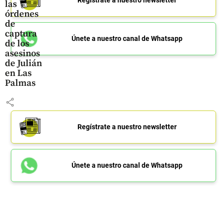
Regístrate a nuestro newsletter
las
órdenes
de
captura
Únete a nuestro canal de Whatsapp
de los
asesinos
de Julián
en Las
Palmas
share
Regístrate a nuestro newsletter
Únete a nuestro canal de Whatsapp