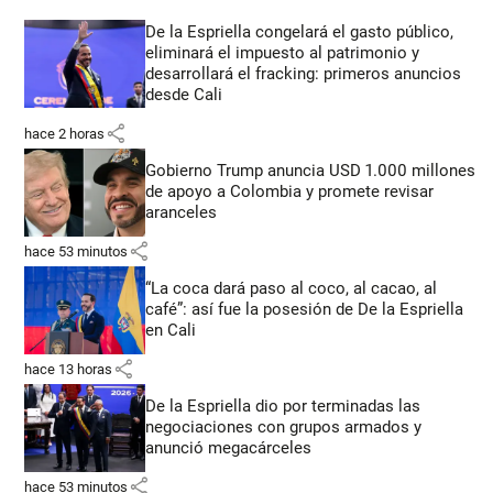
De la Espriella congelará el gasto público,
eliminará el impuesto al patrimonio y
desarrollará el fracking: primeros anuncios
desde Cali
share
hace 2 horas
Gobierno Trump anuncia USD 1.000 millones
de apoyo a Colombia y promete revisar
aranceles
share
hace 53 minutos
“La coca dará paso al coco, al cacao, al
café”: así fue la posesión de De la Espriella
en Cali
share
hace 13 horas
De la Espriella dio por terminadas las
negociaciones con grupos armados y
anunció megacárceles
share
hace 53 minutos