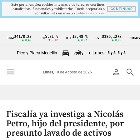
Este portal emplea cookies internas y de terceros con fines
estadísticos, funcionales y publicitarios. Puede aceptarlas o
CONTINUAR
consultar más en nuestra
politica de cookies
$4178,23
5,81 %
12,48 %
$386,1273
$1.
TRM
IPC
DTF
UVR
SMMLV
Cintillo
▲ 0.42
▼ 0.12
▲ 0.05
▲ 0.03
de
Pico y Placa Medellín
Lunes
5 y 8
5 y 8
indicadores
económicos
menu
person
search
Lunes
, 10 de Agosto de 2026
Colombia
Fiscalía ya investiga a Nicolás
Petro, hijo del presidente, por
presunto lavado de activos