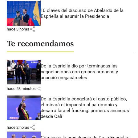
10 claves del discurso de Abelardo de la
Espriella al asumir la Presidencia
share
hace 3 horas
Te recomendamos
De la Espriella dio por terminadas las
negociaciones con grupos armados y
anunció megacárceles
share
hace 53 minutos
De la Espriella congelará el gasto público,
eliminará el impuesto al patrimonio y
desarrollará el fracking: primeros anuncios
desde Cali
share
hace 2 horas
Comienza la presidencia de De la Espriella: