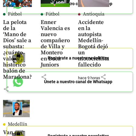
Únete a nuestro canal de Whatsapp
Fútbol
Fútbol
Antioquia
La pelota
Enner
Accidente
de la
Valencia es
en la
‘Mano de
nuevo
autopista
Dios’ sale a
compañero
Medellín-
subasta:
de Villa y
Bogotá dejó
¿cuánto
Montero
un
vale el
en Boca
motociclista
Regístrate a nuestro newsletter
histórico
Juniors
fallecido
balón de
share
share
Maradona?
hace 9 horas
Únete a nuestro canal de Whatsapp
share
Medellín
Van por