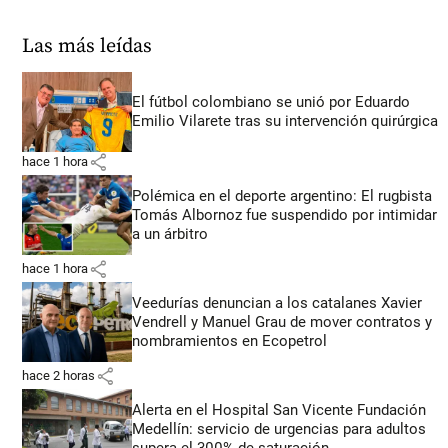
Las más leídas
El fútbol colombiano se unió por Eduardo
Emilio Vilarete tras su intervención quirúrgica
share
hace 1 hora
Polémica en el deporte argentino: El rugbista
Tomás Albornoz fue suspendido por intimidar
a un árbitro
share
hace 1 hora
Veedurías denuncian a los catalanes Xavier
Vendrell y Manuel Grau de mover contratos y
nombramientos en Ecopetrol
share
hace 2 horas
Alerta en el Hospital San Vicente Fundación
Medellín: servicio de urgencias para adultos
supera el 300% de saturación