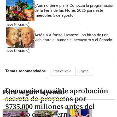
¿Aún no tiene plan? Conozca la programación
de la Feria de las Flores 2026 para este
miércoles 5 de agosto
share
hace 6 horas
Adiós a Alfonso Lizarazo: los hitos de una
vida entre el humor, el secuestro y el Senado
share
hace 8 horas
Temas recomendados
Transmilenio
Bogotá
Denuncian posible aprobación
Para seguir leyendo
secreta de proyectos por
$735.000 millones antes del
cambio de gobierno