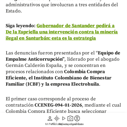
administrativos que involucran a tres entidades del
Estado.
Siga leyendo:
Gobernador de Santander pedirá a
De la Espriella una intervención contra la minería
ilegal en Santurbán: esta es la estrategia
Las denuncias fueron presentadas por el “
Equipo de
Empalme Anticorrupción”
, liderado por el abogado
Germán Calderón España, y se concentran en
procesos relacionados con
Colombia Compra
Eficiente, el Instituto Colombiano de Bienestar
Familiar (ICBF) y la empresa Electrohuila
.
El primer caso corresponde al proceso de
contratación
CCENEG-094-01-2026
, mediante el cual
Colombia Compra Eficiente busca seleccionar
person
graphic_eq
play_arrow
photo_camera
account_circle
proveedores de servicios de ciberseguridad en un
contrato cercano a los 300.000 millones de pesos
,
Mi Perfil
Pódcast
Reportajes gráficos
Videos
Suscríbete