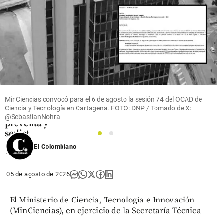
Música
Beéle
llega al
Davi
Arena de
Sabaneta
el 28 de
noviembre
con el
Borondo
MinCiencias convocó para el 6 de agosto la sesión 74 del OCAD de
Tour:
Ciencia y Tecnología en Cartagena. FOTO: DNP / Tomado de X:
fechas de
@SebastianNohra
preventa y
setlist
1
2
El Colombiano
share
05 de agosto de 2026
El Ministerio de Ciencia, Tecnología e Innovación
(MinCiencias), en ejercicio de la Secretaría Técnica