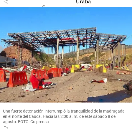
share
Urabá
share
share
Colombia
Nuevas
emisiones
de ceniza
en el
volcán
Puracé:
así está la
situación
con la
alerta
Una fuerte detonación interrumpió la tranquilidad de la madrugada
naranja
en el norte del Cauca. Hacia las 2:00 a. m. de este sábado 8 de
agosto. FOTO: Colprensa
share