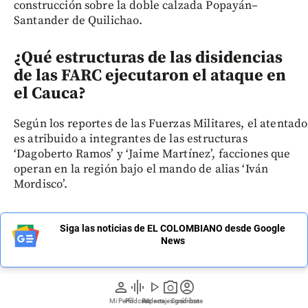
construcción sobre la doble calzada Popayán–
Santander de Quilichao.
¿Qué estructuras de las disidencias
de las FARC ejecutaron el ataque en
el Cauca?
Según los reportes de las Fuerzas Militares, el atentado
es atribuido a integrantes de las estructuras
‘Dagoberto Ramos’ y ‘Jaime Martínez’, facciones que
operan en la región bajo el mando de alias ‘Iván
Mordisco’.
Siga las noticias de EL COLOMBIANO desde Google
News
person
graphic_eq
play_arrow
photo_camera
account_circle
Mi Perfil
Pódcast
Reportajes gráficos
Videos
Suscríbete