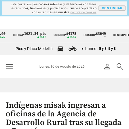
Este portal emplea cookies internas y de terceros con fines
estadísticos, funcionales y publicitarios. Puede aceptarlas o
CONTINUAR
consultar más en nuestra
politica de cookies
1621,34 pts
$4178
$3649
9,9 
COLCAP
USD/COP
EUR/COP
DESEMPLEO
Cintillo
▲ 0.67
▲ 0.42
—
▼ 0.3
de
Pico y Placa Medellín
Lunes
5 y 8
5 y 8
indicadores
económicos
menu
person
search
Lunes
, 10 de Agosto de 2026
Colombia
Indígenas misak ingresan a
oficinas de la Agencia de
Desarrollo Rural tras su llegada