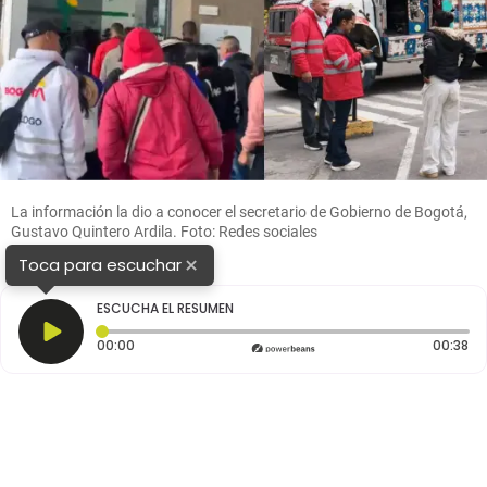
La información la dio a conocer el secretario de Gobierno de Bogotá,
Gustavo Quintero Ardila. Foto: Redes sociales
×
Toca para escuchar
ESCUCHA EL RESUMEN
Tiempo transcurrido: 0 segundos
Du
00:00
00:38