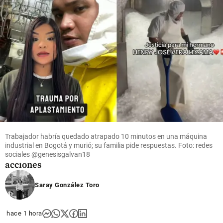
Economía
Ecopetrol
avanza en
la compra
de Brava
tras
adquirir
cerca del
Trabajador habría quedado atrapado 10 minutos en una máquina
25% de
industrial en Bogotá y murió; su familia pide respuestas. Foto: redes
sus
sociales @genesisgalvan18
acciones
share
Saray González Toro
hace 1 hora