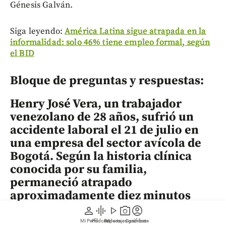
Génesis Galván.
Siga leyendo:
América Latina sigue atrapada en la
informalidad: solo 46% tiene empleo formal, según
el BID
Bloque de preguntas y respuestas:
Henry José Vera, un trabajador
venezolano de 28 años, sufrió un
accidente laboral el 21 de julio en
una empresa del sector avícola de
Bogotá. Según la historia clínica
conocida por su familia,
permaneció atrapado
aproximadamente diez minutos
bajo una maquinaria industrial y
person
graphic_eq
play_arrow
photo_camera
account_circle
falleció a causa de las lesiones
Mi Perfil
Pódcast
Reportajes gráficos
Videos
Suscríbete