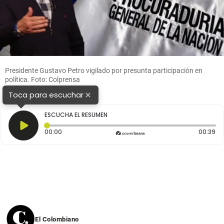
Presidente Gustavo Petro vigilado por presunta participación en
política. Foto: Colprensa
×
Toca para escuchar
ESCUCHA EL RESUMEN
Tiempo transcurrido: 0 segundos
Du
00:00
00:39
El Colombiano