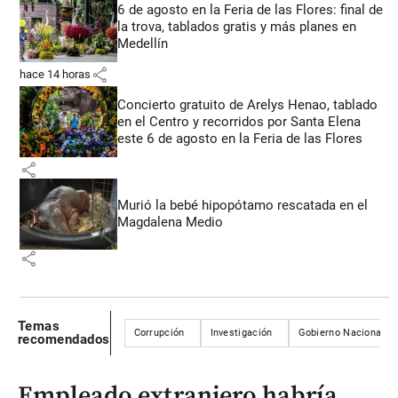
6 de agosto en la Feria de las Flores: final de
la trova, tablados gratis y más planes en
Medellín
share
hace 14 horas
Concierto gratuito de Arelys Henao, tablado
en el Centro y recorridos por Santa Elena
este 6 de agosto en la Feria de las Flores
share
Murió la bebé hipopótamo rescatada en el
Magdalena Medio
share
Temas
Corrupción
Investigación
Gobierno Nacional
recomendados
Empleado extranjero habría