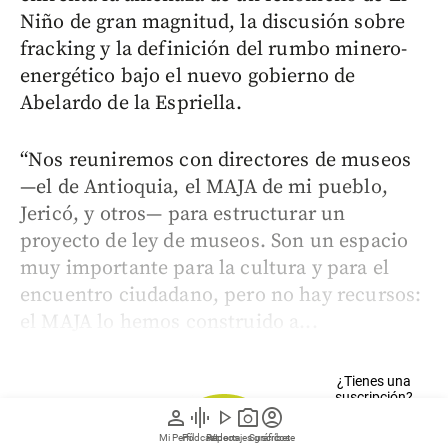
Niño de gran magnitud, la discusión sobre
fracking y la definición del rumbo minero-
energético bajo el nuevo gobierno de
Abelardo de la Espriella.
“Nos reuniremos con directores de museos
—el de Antioquia, el MAJA de mi pueblo,
Jericó, y otros— para estructurar un
proyecto de ley de museos. Son un espacio
muy importante para la cultura y para el
encuentro ciudadano, pero no hay recursos:
el MAJA lo hemos construido a...
¿Tienes una
suscripción?
person
graphic_eq
play_arrow
photo_camera
account_circle
INICIA SESIÓN
Mi Perfil
Pódcast
Reportajes gráficos
Videos
Suscríbete