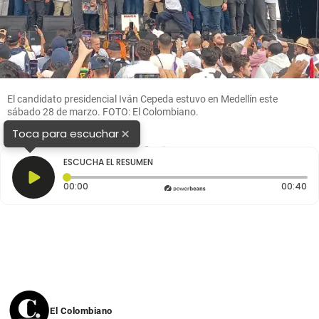
El candidato presidencial Iván Cepeda estuvo en Medellín este
sábado 28 de marzo. FOTO: El Colombiano.
×
Toca para escuchar
1
2
ESCUCHA EL RESUMEN
Tiempo transcurrido: 0 segundos
Du
00:00
00:40
El Colombiano