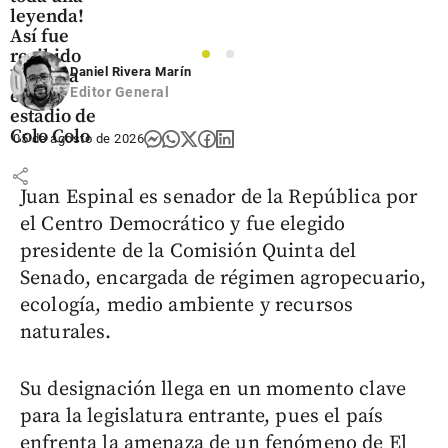
leyenda!
Así fue
recibido
1
2
Daniel Rivera Marín
Vozinha
Editor General
en el
estadio de
Colo Colo
05 de agosto de 2026
share
Juan Espinal es senador de la República por
el Centro Democrático y fue elegido
presidente de la Comisión Quinta del
Senado, encargada de régimen agropecuario,
ecología, medio ambiente y recursos
naturales.
Su designación llega en un momento clave
para la legislatura entrante, pues el país
enfrenta la amenaza de un fenómeno de El