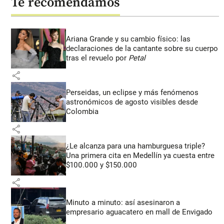
Te recomendamos
Ariana Grande y su cambio físico: las
declaraciones de la cantante sobre su cuerpo
tras el revuelo por
Petal
share
Perseidas, un eclipse y más fenómenos
astronómicos de agosto visibles desde
Colombia
share
¿Le alcanza para una hamburguesa triple?
Una primera cita en Medellín ya cuesta entre
$100.000 y $150.000
share
Minuto a minuto: así asesinaron a
empresario aguacatero en mall de Envigado