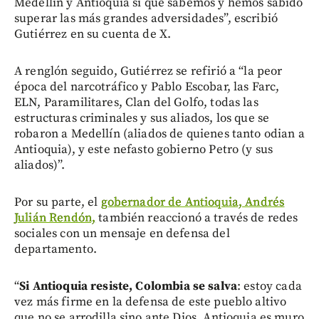
Medellín y Antioquia sí que sabemos y hemos sabido
superar las más grandes adversidades”, escribió
Gutiérrez en su cuenta de X.
A renglón seguido, Gutiérrez se refirió a “la peor
época del narcotráfico y Pablo Escobar, las Farc,
ELN, Paramilitares, Clan del Golfo, todas las
estructuras criminales y sus aliados, los que se
robaron a Medellín (aliados de quienes tanto odian a
Antioquia), y este nefasto gobierno Petro (y sus
aliados)”.
Por su parte, el
gobernador de Antioquia, Andrés
Julián Rendón,
también reaccionó a través de redes
sociales con un mensaje en defensa del
departamento.
“
Si Antioquia resiste, Colombia se salva
: estoy cada
vez más firme en la defensa de este pueblo altivo
que no se arrodilla sino ante Dios. Antioquia es muro