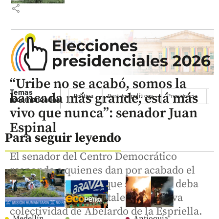
share
“Uribe no se acabó, somos la
Temas
bancada más grande, está más
Política
Partidos políticos
Presidencia
Pa
recomendados
vivo que nunca”: senador Juan
Espinal
Para seguir leyendo
El senador del Centro Democrático
responde a quienes dan por acabado el
uribismo y rechaza que su partido deba
sacrificarse para fortalecer la nueva
colectividad de Abelardo de la Espriella.
Medellín
Antioquia