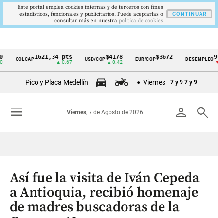
Este portal emplea cookies internas y de terceros con fines
estadísticos, funcionales y publicitarios. Puede aceptarlas o
CONTINUAR
consultar más en nuestra
politica de cookies
1621,34 pts
$4178
$3672
9,9 %
COLCAP
USD/COP
EUR/COP
DESEMPLEO
Cintillo
▲ 0.67
▲ 0.42
—
▼ 0.30
de
Pico y Placa Medellín
Viernes
7 y 9
7 y 9
indicadores
económicos
menu
person
search
Viernes
, 7 de Agosto de 2026
Colombia
Así fue la visita de Iván Cepeda
a Antioquia, recibió homenaje
de madres buscadoras de la