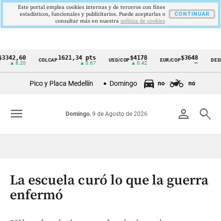
Este portal emplea cookies internas y de terceros con fines
estadísticos, funcionales y publicitarios. Puede aceptarlas o
CONTINUAR
consultar más en nuestra
politica de cookies
2,60
1621,34 pts
$4178
$3648
COLCAP
USD/COP
EUR/COP
DESEMPL
Cintillo
8.20
▲ 0.67
▲ 0.42
—
de
Pico y Placa Medellín
Domingo
no
no
indicadores
económicos
menu
person
search
Domingo
, 9 de Agosto de 2026
Colombia
La escuela curó lo que la guerra
enfermó