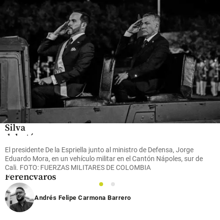
share
Fútbol
Video |
Vinícius
volvió y
Bernardo
Silva
debutó: vea
los goles del
El presidente De la Espriella junto al ministro de Defensa, Jorge
Real
Eduardo Mora, en un vehículo militar en el Cantón Nápoles, sur de
Madrid ante
Cali. FOTO: FUERZAS MILITARES DE COLOMBIA
Ferencvaros
1
2
share
Andrés Felipe Carmona Barrero