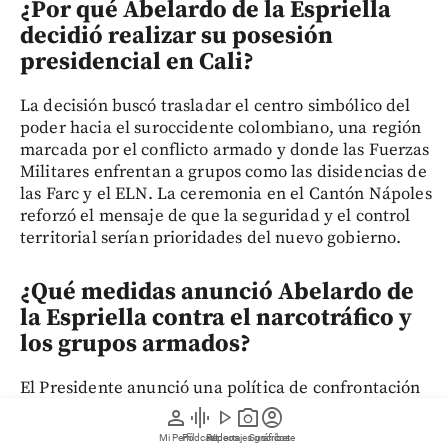
¿Por qué Abelardo de la Espriella
decidió realizar su posesión
presidencial en Cali?
La decisión buscó trasladar el centro simbólico del
poder hacia el suroccidente colombiano, una región
marcada por el conflicto armado y donde las Fuerzas
Militares enfrentan a grupos como las disidencias de
las Farc y el ELN. La ceremonia en el Cantón Nápoles
reforzó el mensaje de que la seguridad y el control
territorial serían prioridades del nuevo gobierno.
¿Qué medidas anunció Abelardo de
la Espriella contra el narcotráfico y
los grupos armados?
El Presidente anunció una política de confrontación
directa contra el denominado “narcoterrorismo”, que
person
graphic_eq
play_arrow
photo_camera
account_circle
incluye la reactivación de las aspersiones aéreas,
Mi Perfil
Pódcast
Reportajes gráficos
Videos
Suscríbete