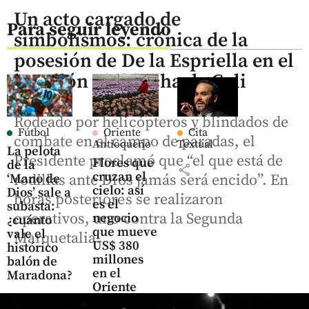
Un acto cargado de
Para seguir leyendo
simbolismos: crónica de la
posesión de De la Espriella en el
batallón Pichincha de Cali
Rodeado por helicópteros y blindados de
Fútbol
Oriente
Cita
combate en el campo de paradas, el
Antioqueño
Textual
La pelota
Presidente proclamó que “el que está de
Flores que
de la
share
cruzan el
‘Mano de
rodillas ante Dios jamás será encido”. En
cielo: así
Dios’ sale a
horas posteriores se realizaron
es el
subasta:
operativos, uno contra la Segunda
negocio
¿cuánto
que mueve
vale el
Marquetalia.
US$ 380
histórico
millones
balón de
en el
Maradona?
Oriente
antioqueño
share