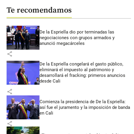
Te recomendamos
De la Espriella dio por terminadas las
negociaciones con grupos armados y
anunció megacárceles
share
De la Espriella congelará el gasto público,
eliminará el impuesto al patrimonio y
desarrollará el fracking: primeros anuncios
desde Cali
share
Comienza la presidencia de De la Espriella:
así fue el juramento y la imposición de banda
en Cali
share