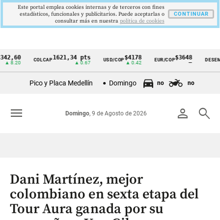
Este portal emplea cookies internas y de terceros con fines
estadísticos, funcionales y publicitarios. Puede aceptarlas o
CONTINUAR
consultar más en nuestra
politica de cookies
0
1621,34 pts
$4178
$3648
9
COLCAP
USD/COP
EUR/COP
DESEMPLEO
Cintillo
20
▲ 0.67
▲ 0.42
—
▼
de
Pico y Placa Medellín
Domingo
no
no
indicadores
económicos
menu
person
search
Domingo
, 9 de Agosto de 2026
Colombia
Dani Martínez, mejor
colombiano en sexta etapa del
Tour Aura ganada por su