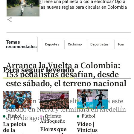
¿Tiene una patineta o cicla eléctrica? Ojo a
las nuevas reglas para circular en Colombia
share
Temas
Deportes
Ciclismo
Deportistas
Tour
recomendados
Arranca la Vuelta a Colombia:
Para seguir leyendo
153 pedalistas desafían, desde
este sábado, el terreno nacional
La edición 76 de la Vuelta comienza este
sábado en Neiva y terminará en Medellín
Fútbol
Oriente
Fútbol
el 16 de agosto.
Antioqueño
La pelota
Video |
Flores que
de la
Vinícius