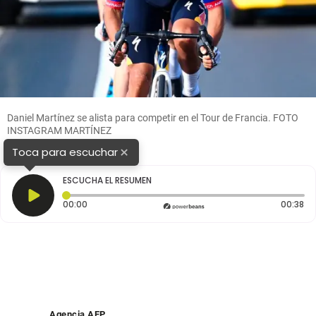
Daniel Martínez se alista para competir en el Tour de Francia. FOTO
INSTAGRAM MARTÍNEZ
×
Toca para escuchar
ESCUCHA EL RESUMEN
Tiempo transcurrido: 0 segundos
Du
00:00
00:38
Agencia AFP