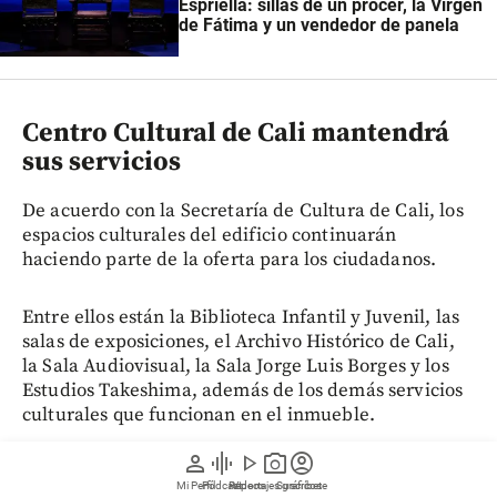
Espriella: sillas de un prócer, la Virgen
de Fátima y un vendedor de panela
Centro Cultural de Cali mantendrá
sus servicios
De acuerdo con la Secretaría de Cultura de Cali, los
espacios culturales del edificio continuarán
haciendo parte de la oferta para los ciudadanos.
Entre ellos están la Biblioteca Infantil y Juvenil, las
salas de exposiciones, el Archivo Histórico de Cali,
la Sala Audiovisual, la Sala Jorge Luis Borges y los
Estudios Takeshima, además de los demás servicios
culturales que funcionan en el inmueble.
person
graphic_eq
play_arrow
photo_camera
account_circle
La administración distrital también señaló que el
Mi Perfil
Pódcast
Reportajes gráficos
Videos
Suscríbete