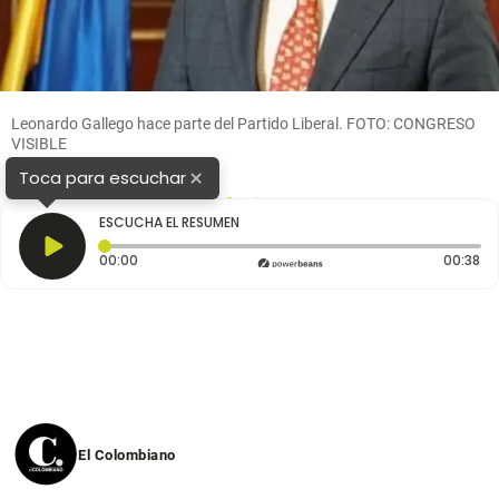
Leonardo Gallego hace parte del Partido Liberal. FOTO: CONGRESO
VISIBLE
×
Toca para escuchar
1
2
ESCUCHA EL RESUMEN
Tiempo transcurrido: 0 segundos
Du
00:00
00:38
El Colombiano