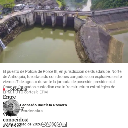
es el
automatizada
share
negocio
y cartera de
que mueve
crédito
US$ 380
multiplicada
millones
por diez
en el
Oriente
share
antioqueño
share
El puesto de Policía de Porce III, en jurisdicción de Guadalupe, Norte
de Antioquia, fue atacado con drones cargados con explosivos este
viernes 7 de agosto durante la jornada de posesión presidencial.
Once uniformados custodian esa infraestructura estratégica de
Colombia
EPM. FOTO cortesía EPM
Entre
caras
Leonardo Bautista Romero
nuevas y
Tendencias
viejos
conocidos:
07 de agosto de 2026
así es el