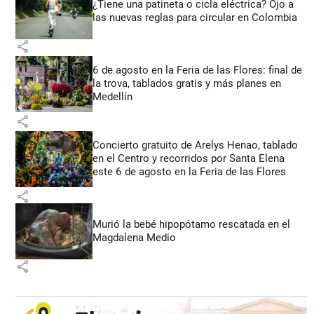
¿Tiene una patineta o cicla eléctrica? Ojo a
las nuevas reglas para circular en Colombia
share
6 de agosto en la Feria de las Flores: final de
la trova, tablados gratis y más planes en
Medellín
share
Concierto gratuito de Arelys Henao, tablado
en el Centro y recorridos por Santa Elena
este 6 de agosto en la Feria de las Flores
share
Murió la bebé hipopótamo rescatada en el
Magdalena Medio
share