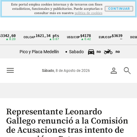
Este portal emplea cookies internas y de terceros con fines
estadísticos, funcionales y publicitarios. Puede aceptarlas o
CONTINUAR
consultar más en nuestra
politica de cookies
,60
1621,34 pts
$4178
$3639
COLCAP
USD/COP
EUR/COP
DESEMPLE
Cintillo
.20
▲ 0.67
▲ 0.42
—
de
Pico y Placa Medellín
Sabado
no
no
indicadores
económicos
menu
person
search
Sábado
, 8 de Agosto de 2026
Colombia
Representante Leonardo
Gallego renunció a la Comisión
de Acusaciones tras intento de