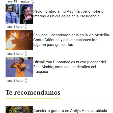
share
hace 45 minutos
Petro nombró a Inti Asprilla como notario
interino a un día de dejar la Presidencia
share
hace 1 hora
En video | Incendiaron grúa en la vía Medellín-
Costa Atlántica y a sus ocupantes los
bajaron para golpearlos
share
hace 1 hora
Oficial: Yan Diomandé es nuevo jugador del
Real Madrid; conozca los detalles del
traspaso
share
hace 1 hora
Te recomendamos
Concierto gratuito de Arelys Henao, tablado