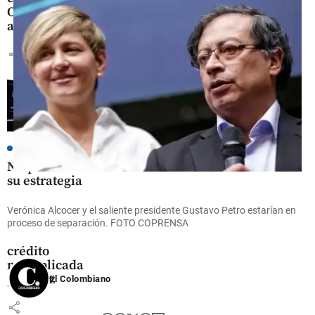
Oriente
antioqueño
share
Tecnología
Nequi revela
su estrategia
con IA: 80%
de atención
Verónica Alcocer y el saliente presidente Gustavo Petro estarían en
automatizada
proceso de separación. FOTO COPRENSA
y cartera de
crédito
multiplicada
por diez
El Colombiano
share