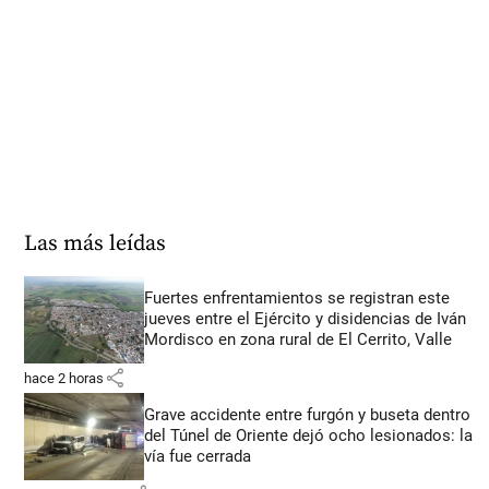
Las más leídas
Fuertes enfrentamientos se registran este
jueves entre el Ejército y disidencias de Iván
Mordisco en zona rural de El Cerrito, Valle
share
hace 2 horas
Grave accidente entre furgón y buseta dentro
del Túnel de Oriente dejó ocho lesionados: la
vía fue cerrada