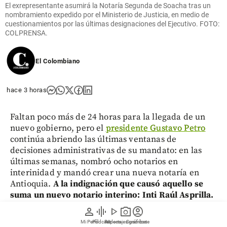
El exrepresentante asumirá la Notaría Segunda de Soacha tras un
nombramiento expedido por el Ministerio de Justicia, en medio de
cuestionamientos por las últimas designaciones del Ejecutivo. FOTO:
COLPRENSA.
El Colombiano
hace 3 horas
Faltan poco más de 24 horas para la llegada de un
nuevo gobierno, pero el
presidente Gustavo Petro
continúa abriendo las últimas ventanas de
decisiones administrativas de su mandato: en las
últimas semanas, nombró ocho notarios en
interinidad y mandó crear una nueva notaría en
Antioquia.
A la indignación que causó aquello se
suma un nuevo notario interino: Inti Raúl Asprilla.
person
graphic_eq
play_arrow
photo_camera
account_circle
Mediante el Decreto 1021 del 5 de agosto de 2026, el
Mi Perfil
Pódcast
Reportajes gráficos
Videos
Suscríbete