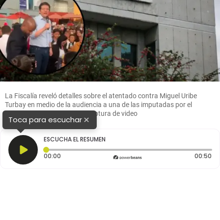
La Fiscalía reveló detalles sobre el atentado contra Miguel Uribe
Turbay en medio de la audiencia a una de las imputadas por el
crimen. Fotos: Colprensa y captura de video
×
Toca para escuchar
ESCUCHA EL RESUMEN
Tiempo transcurrido: 0 segundos
Du
00:00
00:50