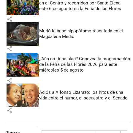
en el Centro y recorridos por Santa Elena
este 6 de agosto en la Feria de las Flores
share
Murió la bebé hipopótamo rescatada en el
Magdalena Medio
share
¿Aún no tiene plan? Conozca la programación
de la Feria de las Flores 2026 para este
miércoles 5 de agosto
share
Adiós a Alfonso Lizarazo: los hitos de una
vida entre el humor, el secuestro y el Senado
share
Temas