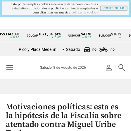
Este portal emplea cookies internas y de terceros con fines
estadísticos, funcionales y publicitarios. Puede aceptarlas o
CONTINUAR
consultar más en nuestra
politica de cookies
42,60
1621,34 pts
$4178
$3639
COLCAP
USD/COP
EUR/COP
DESEMP
Cintillo
▲ 8.20
▲ 0.67
▲ 0.42
—
de
Pico y Placa Medellín
Sabado
no
no
indicadores
económicos
menu
person
search
Sábado
, 8 de Agosto de 2026
Colombia
Motivaciones políticas: esta es
la hipótesis de la Fiscalía sobre
atentado contra Miguel Uribe