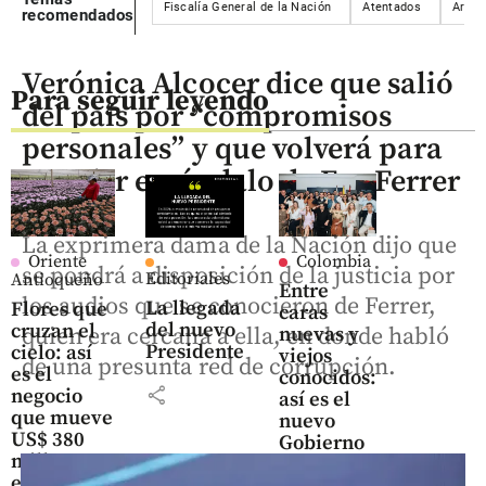
Fiscalía General de la Nación
Atentados
Arma
recomendados
Verónica Alcocer dice que salió
Para seguir leyendo
del país por “compromisos
personales” y que volverá para
atender escándalo de Eva Ferrer
La exprimera dama de la Nación dijo que
Oriente
Colombia
se pondrá a disposición de la justicia por
Editoriales
Antioqueño
Entre
los audios que se conocieron de Ferrer,
La llegada
Flores que
caras
del nuevo
cruzan el
nuevas y
quien era cercana a ella, en donde habló
Presidente
cielo: así
viejos
de una presunta red de corrupción.
es el
conocidos:
share
negocio
así es el
que mueve
nuevo
US$ 380
Gobierno
millones
en el
share